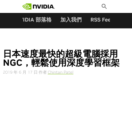
搜尋關鍵字:
Skip
Toggle
to
Search
content
夥伴
NVIDIA 部落格
加入我們
RSS Feeds
訂
日本速度最快的超級電腦採用
NGC，輕鬆使用深度學習框架
2019 年 6 月 17 日
作者
Chintan Patel