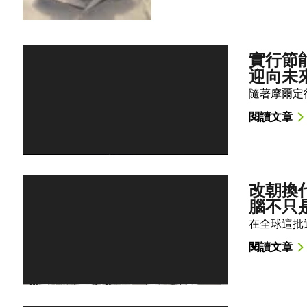
實行節能
迎向未
隨著摩爾定
閱讀文章
改朝換代
腦不只
在全球這批
閱讀文章