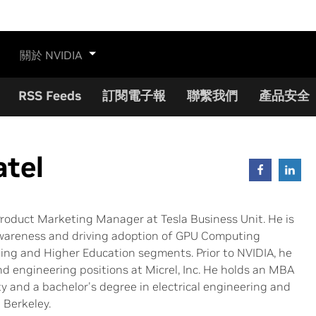
關於 NVIDIA
RSS Feeds
訂閱電子報
聯繫我們
產品安全
atel
 Product Marketing Manager at Tesla Business Unit. He is
awareness and driving adoption of GPU Computing
ng and Higher Education segments. Prior to NVIDIA, he
d engineering positions at Micrel, Inc. He holds an MBA
y and a bachelor's degree in electrical engineering and
 Berkeley.