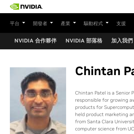
Skip
to
content
平台
開發者
產業
驅動程式
支援
NVIDIA 合作夥伴
NVIDIA 部落格
加入我們
Chintan P
Chintan Patel is a Senior
responsible for growing 
products for Supercomputi
held product marketing an
from Santa Clara Universit
computer science from UC