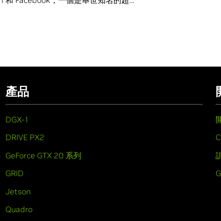
產品
DGX-1
DRIVE PX2
C
GeForce GTX 20 系列
GRID
Jetson
Quadro