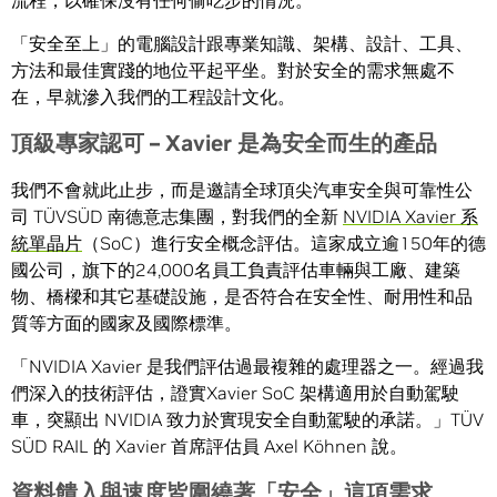
流程，以確保沒有任何偷吃步的情況。
「安全至上」的電腦設計跟專業知識、架構、設計、工具、
方法和最佳實踐的地位平起平坐。對於安全的需求無處不
在，早就滲入我們的工程設計文化。
頂級專家認可
– Xavier
是為安全而生的產品
我們不會就此止步，而是邀請全球頂尖汽車安全與可靠性公
司 TÜVSÜD 南德意志集團，對我們的全新
NVIDIA Xavier 系
統單晶片
（SoC）進行安全概念評估。這家成立逾150年的德
國公司，旗下的24,000名員工負責評估車輛與工廠、建築
物、橋樑和其它基礎設施，是否符合在安全性、耐用性和品
質等方面的國家及國際標準。
「NVIDIA Xavier 是我們評估過最複雜的處理器之一。經過我
們深入的技術評估，證實Xavier SoC 架構適用於自動駕駛
車，突顯出 NVIDIA 致力於實現安全自動駕駛的承諾。」TÜV
SÜD RAIL 的 Xavier 首席評估員 Axel Köhnen 說。
資料饋入與速度皆圍繞著「安全」這項需求