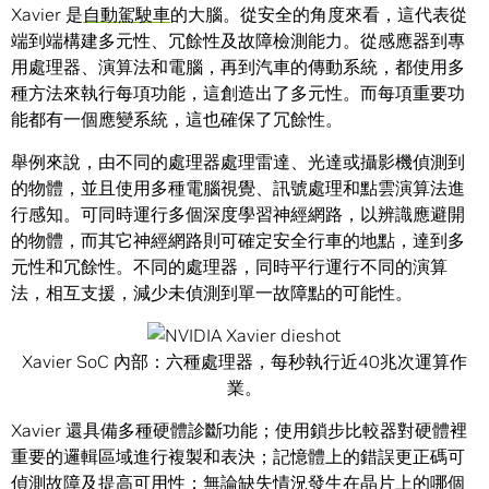
Xavier 是
自動駕駛車
的大腦。從安全的角度來看，這代表從
端到端構建多元性、冗餘性及故障檢測能力。從感應器到專
用處理器、演算法和電腦，再到汽車的傳動系統，都使用多
種方法來執行每項功能，這創造出了多元性。而每項重要功
能都有一個應變系統，這也確保了冗餘性。
舉例來說，由不同的處理器處理雷達、光達或攝影機偵測到
的物體，並且使用多種電腦視覺、訊號處理和點雲演算法進
行感知。可同時運行多個深度學習神經網路，以辨識應避開
的物體，而其它神經網路則可確定安全行車的地點，達到多
元性和冗餘性。不同的處理器，同時平行運行不同的演算
法，相互支援，減少未偵測到單一故障點的可能性。
Xavier SoC 內部：六種處理器，每秒執行近40兆次運算作
業。
Xavier 還具備多種硬體診斷功能；使用鎖步比較器對硬體裡
重要的邏輯區域進行複製和表決；記憶體上的錯誤更正碼可
偵測故障及提高可用性；無論缺失情況發生在晶片上的哪個