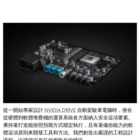
Share
你不會勾選行車安全這個選項，它不是一項功能。安全是自
動駕駛車的關鍵點，而且是從一種新的電腦、軟體及晶片開
始。
從一開始專家設計
NVIDIA DRIVE
自動駕駛車電腦時，便在
從硬體到軟體堆疊棧的運算系統各方面納入安全這項要素。
秉持著打造能按照預期方式穩定執行，且有著備份能力的軟
體這項原則來開發工具和方法。我們創造出嚴謹的工程設計