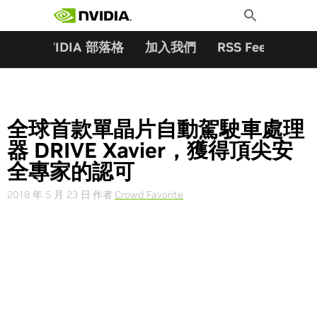
搜尋關鍵字:
Skip
Toggle
to
Search
content
夥伴
NVIDIA 部落格
加入我們
RSS Feeds
訂
全球首款單晶片自動駕駛車處理
器 DRIVE Xavier，獲得頂尖安
全專家的認可
2018 年 5 月 23 日
作者
Crowd Favorite