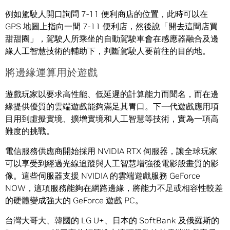
例如駕駛人開口詢問 7-11 便利商店的位置，此時可以在
GPS 地圖上指向一間 7-11 便利店，然後說「開去這間店買
甜甜圈」，駕駛人所乘坐的自動駕駛車會在感應器融合及邊
緣人工智慧技術的輔助下，判斷駕駛人要前往的目的地。
將邊緣運算用於遊戲
遊戲玩家以要求高性能、低延遲的計算能力而聞名，而在邊
緣提供優質的雲端遊戲能夠滿足其胃口。下一代遊戲應用項
目用到虛擬實境、擴增實境和人工智慧等技術，實為一項高
難度的挑戰。
電信服務供應商開始採用 NVIDIA RTX 伺服器，讓全球玩家
可以享受到經過光線追蹤與人工智慧增強後電影般畫質的影
像。這些伺服器支援 NVIDIA 的雲端遊戲服務 GeForce
NOW，這項服務能夠在網路邊緣，將能力不足或相容性較差
的硬體變成強大的 GeForce 遊戲 PC。
台灣大哥大、韓國的 LG U+、日本的 SoftBank 及俄羅斯的