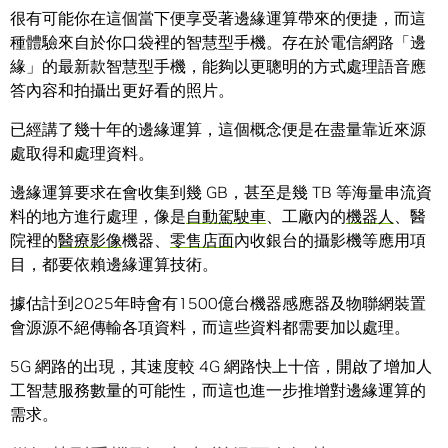
很有可能你在這個當下便享受著邊緣運算帶來的便捷，而這
種體驗來自於你口袋裡的智慧型手機。存在於電信網路「邊
緣」的最新款智慧型手機，能夠以更聰明的方式處理語音應
答內容和拍攝出更好看的照片。
已經講了幾十年的邊緣運算，這個概念便是在盡量靠近來源
處取得和處理資料。
邊緣運算要求在會收集到幾 GB，甚至是幾 TB 等海量串流資
料的地方進行處理，像是
自動駕駛車
、工廠內的
機器人
、醫
院裡的
醫療影像
機器、
零售店面
內收銀台的攝影機等應用項
目，都要依賴邊緣運算技術。
據估計到2025年時會有1500億台機器感應器及物聯網裝置
會源源不絕傳輸各項資料，而這些資料都需要加以處理。
5G 網路的出現，其速度較 4G 網路快上十倍，開啟了增加人
工智慧服務數量的可能性，而這也進一步推增對邊緣運算的
需求。