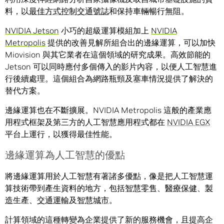
料，以
最佳方式控制交通號誌
和保持車輛暢行無阻。
NVIDIA Jetson
小巧的超級運算模組加上
NVIDIA
Metropolis
提供的改善見解所組合出的邊緣運算，可以加快
Miovision 與其它業者在這個領域的研究成果。高效節能的
Jetson 可以同時應付多個傳入的影片內容，以便人工智慧進
行後續處理。這個組合為網路瓶頸及塞車情況提供了解決的
替代方案。
邊緣運算也在不斷擴展。NVIDIA Metropolis 這般的產業應
用程式框架及第三方的人工智慧應用程式都在
NVIDIA EGX
平台上運行，以獲得最佳性能。
邊緣運算為人工智慧的優點
將邊緣運算用於人工智慧有著諸多優點，像是把人工智慧運
算技術帶到產生資料的地方，包括
智慧零售
、
醫療保健
、
製
造
生產、
交通運輸
及
智慧城市
。
計算領域的這種轉變為企業提供了新的服務機會，且提高企