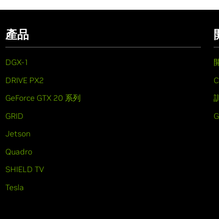
產品
DGX-1
DRIVE PX2
C
GeForce GTX 20 系列
GRID
Jetson
Quadro
SHIELD TV
Tesla