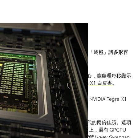
X1 行動處理器時，可以加上「超級」、「超棒」、「終極」諸多形容
X1。
axwell 架構GPU、8 顆ARM CPU 核心，能處理每秒顯示
p 級的運算能力。所有數據及速度，
請見 Tegra X1 白皮書
。
誇的形容詞。以下是產業觀察家對 NVIDIA Tegra X1
了新標準，而一年後 Tegra X1 更是作出超越前代的兩倍佳績。這項
圖形的發展，尤其是在高解析度螢幕的裝置上，還有 GPGPU
方面。」
–
Linley Group
創辦人暨首席分析師
Linley Gwennap