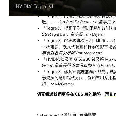
「Tegra X1 的運算能力足以擊敗首款 
麼。」
– Jon Peddie Research
董事長
Jo
「Tegra X1 提高了對行動運算晶片
Strategies, Inc.
董事長
Tim Bajarin
「Tegra X1 的表現真讓人刮目相看，大
平板電腦、嵌入式裝置和行動遊戲市場
事長暨首席分析師
Pat Moorhead
「NVIDIA 繼發表 GTX 980 後又將 M
Group
董事長暨首席分析師
Rob Enderle
「Tegra X1 讓其它處理器顏面無光，就
形資源的應用程式方面，例如車用應用程
師 Jim McGregor
切莫錯過我們更多在
CES
展的動態，
請見
n
Categories:
企業訊息
|
移動裝置