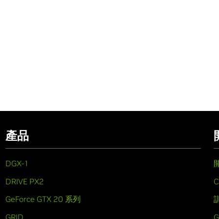
產品
DGX-1
DRIVE PX2
C
GeForce GTX 20 系列
GRID