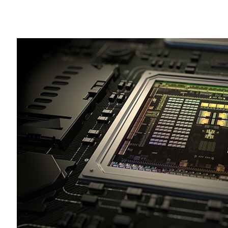
Share
我們在說到全新的 NVIDIA Tegra 
詞，但接下來讓我們用數字為您介紹Tegra 
我們最新的行動處理器擁有一個256顆核心的 M
60幀數的 4K 影片，並且內藏 teraflo
這樣您就知道了，有了這些數字，我們無需那些浮
的評語：
「Tegra K1 為 GPU 運算效能訂下
令人刮目相看的技術上成就推動了 3D 
軟體也成為顯學，特別是車用應用程式