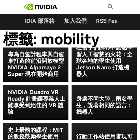
搜尋關鍵字:
Skip
Toggle
to
Search
content
夥伴
NVIDIA 部落格
加入我們
RSS Feeds
訂
標籤:
mobility
在孩子們的心中點燃學
專為自駕計程車與自駕
習人工智慧的火花：全
車打造的前沿開放模型
球各地的學生使用
NVIDIA Alpamayo 2
Jetson Nano 打造機
Super 現在開始商用
器人
NVIDIA Quadro VR
Ready 計畫讓專業人士
身處不同大陸，兩名學
能享受到絕佳的 VR 體
生，說著相同的語言：
驗
機器人
史上最酷的課程：MIT
的教授鼓勵學生使用
行動工作站使用者現可