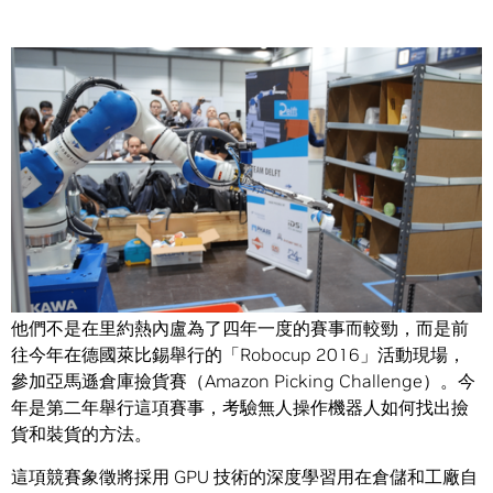
Share
來自美國、德國、日本等地的強隊齊聚一堂，訓練、較勁和
證明自己是世上最厲害的隊伍。
他們不是在里約熱內盧為了四年一度的賽事而較勁，而是前
往今年在德國萊比錫舉行的「Robocup 2016」活動現場，
參加亞馬遜倉庫撿貨賽（Amazon Picking Challenge）。今
年是第二年舉行這項賽事，考驗無人操作機器人如何找出撿
貨和裝貨的方法。
這項競賽象徵將採用 GPU 技術的深度學習用在倉儲和工廠自