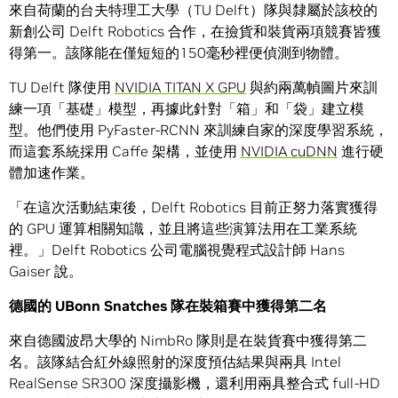
來自荷蘭的台夫特理工大學（TU Delft）隊與隸屬於該校的
新創公司 Delft Robotics 合作，在撿貨和裝貨兩項競賽皆獲
得第一。該隊能在僅短短的150毫秒裡便偵測到物體。
TU Delft 隊使用
NVIDIA TITAN X GPU
與約兩萬幀圖片來訓
練一項「基礎」模型，再據此針對「箱」和「袋」建立模
型。他們使用 PyFaster-RCNN 來訓練自家的深度學習系統，
而這套系統採用 Caffe 架構，並使用
NVIDIA cuDNN
進行硬
體加速作業。
「在這次活動結束後，Delft Robotics 目前正努力落實獲得
的 GPU 運算相關知識，並且將這些演算法用在工業系統
裡。」Delft Robotics 公司電腦視覺程式設計師 Hans
Gaiser 說。
德國的 UBonn Snatches 隊在裝箱賽中獲得第二名
來自德國波昂大學的 NimbRo 隊則是在裝貨賽中獲得第二
名。該隊結合紅外線照射的深度預估結果與兩具 Intel
RealSense SR300 深度攝影機，還利用兩具整合式 full-HD