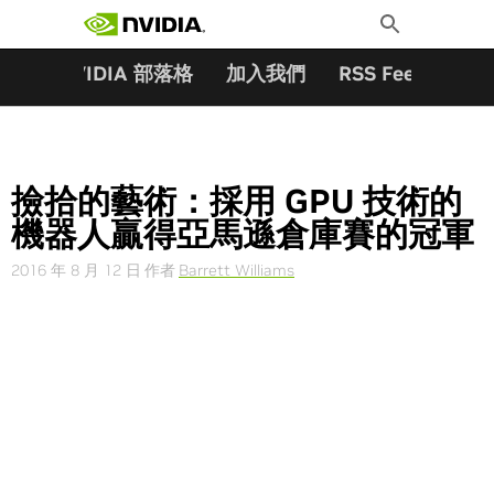
搜尋關鍵字:
Skip
Toggle
to
Search
content
夥伴
NVIDIA 部落格
加入我們
RSS Feeds
訂
撿拾的藝術：採用 GPU 技術的
機器人贏得亞馬遜倉庫賽的冠軍
2016 年 8 月 12 日
作者
Barrett Williams