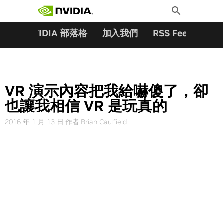
搜尋關鍵字:
Skip
Toggle
to
Search
content
夥伴
NVIDIA 部落格
加入我們
RSS Feeds
訂
VR 演示內容把我給嚇傻了，卻
也讓我相信 VR 是玩真的
2016 年 1 月 13 日
作者
Brian Caulfield