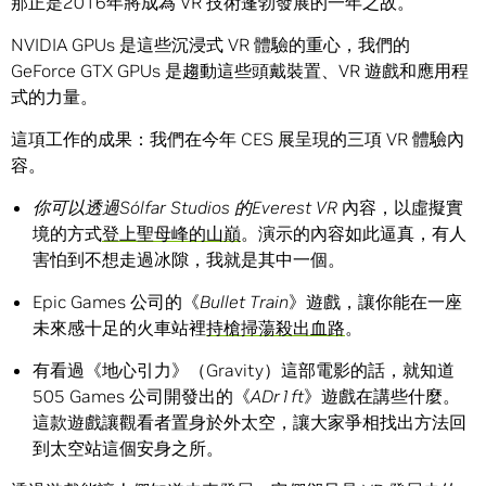
那正是2016年將成為 VR 技術蓬勃發展的一年之故。
NVIDIA GPUs 是這些沉浸式 VR 體驗的重心，我們的
GeForce GTX GPUs 是趨動這些頭戴裝置、VR 遊戲和應用程
式的力量。
這項工作的成果：我們在今年 CES 展呈現的三項 VR 體驗內
容。
你可以透過
Sólfar Studios
的
Everest VR
內容，以虛擬實
境的方式
登上聖母峰的山巔
。演示的內容如此逼真，有人
害怕到不想走過冰隙，我就是其中一個。
Epic Games 公司的《
Bullet Train
》遊戲，讓你能在一座
未來感十足的火車站裡
持槍掃蕩殺出血路
。
有看過《地心引力》（Gravity）這部電影的話，就知道
505 Games 公司開發出的《
ADr1ft
》遊戲在講些什麼。
這款遊戲讓觀看者置身於外太空，讓大家爭相找出方法回
到太空站這個安身之所。