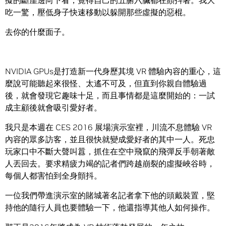
擬的斷崖邊向下看，覺得自己的五腑六臟都在顫抖著。我大
吃一驚，壓低身子快速移動以躲開那些虛擬的惡棍。
去你的什麼面子。
NVIDIA GPUs是打造新一代身歷其境 VR 體驗內容的重心，這
麼說可能聽起來很怪、太遙不可及，但直到你親自體驗過
後，就會發現它趣味十足，而且事情都是這麼開始的：一試
成主顧後就會吸引愛好者。
我只是本週在 CES 2016 展場演示室裡，川流不息體驗 VR
內容的眾多訪客，並且很快就變成愛好者的其中一人。死忠
玩家口中不斷大聲叫囂，抓住在空中飛竄的飛彈反手朝著敵
人丟回去。要求精疲力竭的記者們跨越崩裂的虛擬峽谷時，
每個人都害怕到全身顫抖。
一位我們帶進演示室的賭城著名記者拿下他的頭戴裝置，堅
持他的隨行人員也要體驗一下，他還指導其他人如何操作。