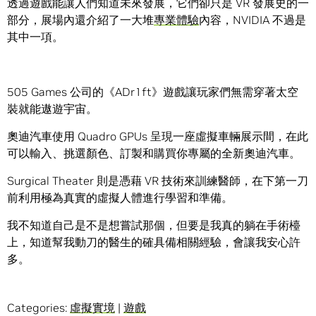
透過遊戲能讓人們知道未來發展，它們卻只是 VR 發展史的一
部分，展場內還介紹了一大堆
專業體驗
內容，NVIDIA 不過是
其中一項。
505 Games 公司的《ADr1ft》遊戲讓玩家們無需穿著太空
裝就能遨遊宇宙。
奧迪汽車使用 Quadro GPUs 呈現一座虛擬車輛展示間，在此
可以輸入、挑選顏色、訂製和購買你專屬的全新奧迪汽車。
Surgical Theater 則是憑藉 VR 技術來訓練醫師，在下第一刀
前利用極為真實的虛擬人體進行學習和準備。
我不知道自己是不是想嘗試那個，但要是我真的躺在手術檯
上，知道幫我動刀的醫生的確具備相關經驗，會讓我安心許
多。
Categories:
虛擬實境
|
遊戲