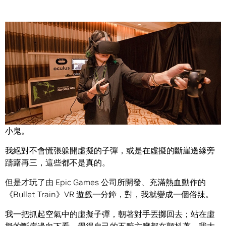
Share
我在首次體驗虛擬實境（VR）內容前，答應自己不能當個膽
小鬼。
我絕對不會慌張躲開虛擬的子彈，或是在虛擬的斷崖邊緣旁
躊躇再三，這些都不是真的。
但是才玩了由 Epic Games 公司所開發、充滿熱血動作的
《Bullet Train》VR 遊戲一分鐘，對，我就變成一個俗辣。
我一把抓起空氣中的虛擬子彈，朝著對手丟擲回去；站在虛