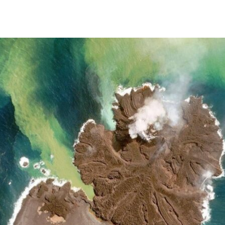
用搭載 NVIDIA GRID 技術的虛擬桌面。
息地。研究人員使用虛擬桌面技術，嘗試解開馬航 MH370
000 英里的速度在地球上方飛行的衛星取得影像，製作出地球 3D 立體
的作為。
及
Tesla M10
，將這些 21 世紀的地圖交給最需要使用它們的