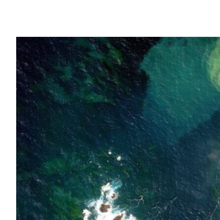
Share
在 GPU 科技大會一同瞭解各產業的企業如何利
虛擬桌面技術協助珍．古德在非洲繪製人猿棲
客機的失蹤之謎。
DigitalGlobe 從數百顆以時速 15,
視覺化畫面，用以支持人道方面最具企圖心
DigitalGlobe 還憑藉我們的
NVIDIA GRID
人。