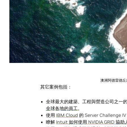
DigitalGlobe 公司 IT 工程師 Mike
面上運行 NVIDIA GRID，身在各處的
提供給大眾使用的虛擬化技術
這是 NVIDIA GRID 讓身處更多地方
在下個月 NVIDIA 舉行的
GPU 科技大會
裡
技術用在工作上。
澳洲阿德雷德丘森林
其它案例包括：
全球最大的建築、工程與營造公司之一的 Ca
全球各地的員工
。
使用
IBM Cloud
的 Server Chall
瞭解
Intuit 如何使用 NVIDIA GRID