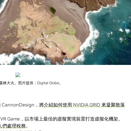
 Bantz 說：「我們的資料量過於龐大，難以下載。而在 Linux 虛擬桌
使用者就能自由使用這些影像。」
的許多用戶能使用到虛擬化技術的例子之一。
，可以聽到許多跟
DigitalGlobe
一樣的案例
，鼓勵你將虛擬化
大火。照片提供：Digital Globe。
nnonDesign，
將介紹如何使用 NVIDIA GRID 來凝聚散落
enge IV VR Game，以市場上最佳的虛擬實境裝置打造虛擬化機架。
 協助人們處理稅務
。