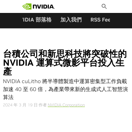
搜尋關鍵字:
Skip
Toggle
to
Search
content
夥伴
NVIDIA 部落格
加入我們
RSS Feeds
訂
台積公司和新思科技將突破性的
NVIDIA 運算式微影平台投入生
產
NVIDIA cuLitho 將半導體製造中運算密集型工作負載
加速 40 至 60 倍，為產業帶來新的生成式人工智慧演
算法
2024 年 3 月 19 日
作者
NVIDIA Corporation