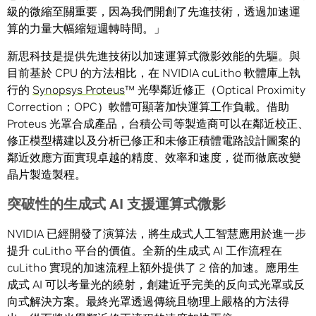
級的微縮至關重要，因為我們開創了先進技術，透過加速運
算的力量大幅縮短週轉時間。」
新思科技是提供先進技術以加速運算式微影效能的先驅。與
目前基於 CPU 的方法相比，在 NVIDIA cuLitho 軟體庫上執
行的
Synopsys Proteus
™ 光學鄰近修正（Optical Proximity
Correction；OPC）軟體可顯著加快運算工作負載。借助
Proteus 光罩合成產品，台積公司等製造商可以在鄰近校正、
修正模型構建以及分析已修正和未修正積體電路設計圖案的
鄰近效應方面實現卓越的精度、效率和速度，從而徹底改變
晶片製造製程。
突破性的生成式
AI
支援運算式微影
NVIDIA 已經開發了演算法，將生成式人工智慧應用於進一步
提升 cuLitho 平台的價值。全新的生成式 AI 工作流程在
cuLitho 實現的加速流程上額外提供了 2 倍的加速。應用生
成式 AI 可以考量光的繞射，創建近乎完美的反向式光罩或反
向式解決方案。最終光罩透過傳統且物理上嚴格的方法得