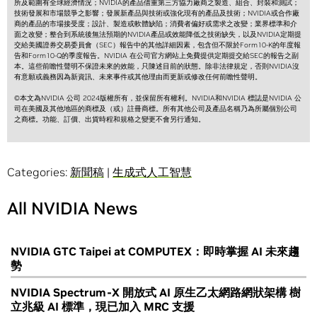
所及範圍有全球經濟情況；NVIDIA的產品借重第三方協力廠商之製造、組合、封裝和測試；
技術發展和市場競爭之影響；發展新產品與技術或強化現有的產品及技術；NVIDIA或合作廠
商的產品的市場接受度；設計、製造或軟體缺陷；消費者偏好或需求之改變；業界標準和介
面之改變；整合到系統後無法預期的NVIDIA產品或效能降低之技術缺失，以及NVIDIA定期提
交給美國證券交易委員會（SEC）報告中的其他詳細因素，包含但不限於Form10-K的年度報
告和Form10-Q的季度報告。NVIDIA 在公司官方網站上免費提供定期提交給SEC的報告之副
本。這些前瞻性聲明不保證未來的效能，只陳述目前的狀態。除非法律規定，否則NVIDIA沒
有意願或義務因為新資訊、未來事件或其他理由而更新或修改任何前瞻性聲明。
©本文為NVIDIA 公司 2024版權所有，並保留所有權利。NVIDIA和NVIDIA 標誌是NVIDIA 公
司在美國及其他地區的商標及（或）註冊商標。所有其他公司及產品名稱乃為所屬個別公司
之商標。功能、訂價、出貨時程和規格之變更不會另行通知。
Categories:
新聞稿
|
生成式人工智慧
All NVIDIA News
NVIDIA GTC Taipei at COMPUTEX：即時掌握 AI 未來趨
勢
NVIDIA Spectrum-X 開放式 AI 原生乙太網路網狀架構 樹
立兆級 AI 標準，現已加入 MRC 支援