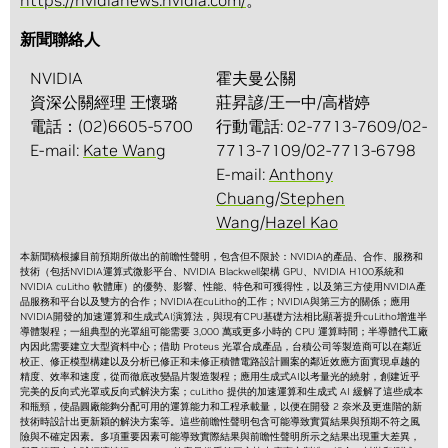
https://nvidianews.nvidia.com/
。
新聞聯絡人
NVIDIA
霍夫曼公關
資深公關經理 王懷璐
莊昇諺/王一中/高楷婷
電話：(02)6605-5700
行動電話: 02-7713-7609/02-
E-mail:
Kate Wang
7713-7109/02-7713-6798
E-mail:
Anthony
Chuang
/
Stephen
Wang
/
Hazel Kao
本新聞稿根據目前預期所做出的前瞻性聲明，包含但不限於：NVIDIA的產品、合作、服務和
技術（包括NVIDIA運算式微影平台、NVIDIA Blackwell架構 GPU、NVIDIA H100系統和
NVIDIA cuLitho 軟體庫）的優勢、影響、性能、特色和可獲得性，以及第三方使用NVIDIA產
品服務和平台以及雙方的合作；NVIDIA在cuLitho的工作；NVIDIA與第三方的關係；應用
NVIDIA開發的加速運算和生成式AI演算法，與現有CPU基礎方法相比顯著提升cuLitho增進半
導體製程；一組典型的光罩組可能需要 3,000 萬或更多小時的 CPU 運算時間；半導體代工廠
內因此需要建立大型資料中心；借助 Proteus 光罩合成產品，台積公司等製造商可以在鄰近
校正、修正模型構建以及分析已修正和未修正積體電路設計圖案的鄰近效應方面實現卓越的
精度、效率和速度，從而徹底改變晶片製造製程；應用生成式AI以考量光的繞射，創建近乎
完美的反向式光罩或反向式解決方案；cuLitho 提供的加速運算和生成式 AI 緩解了這些成本
和瓶頸，使晶圓廠能夠分配可用的運算能力和工程承載量，以便在開發 2 奈米及更進階的新
技術時設計出更新穎的解決方案等。這些前瞻性聲明包含可能導致實質結果與預期不符之風
險與不確定因素。多項重要因素可能導致實際結果與前瞻性聲明所示之結果出現重大差異，