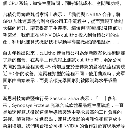
個 CPU 系統，加快生產時間，同時降低成本、空間和功耗。
台積公司總裁魏哲家博士表示：「我們與 NVIDIA 合作，將
GPU 加速運算整合到台積公司工作流程中，從而實現了效能
大幅的躍升、顯著提高了生產率、縮短週期時間以及降低功
耗需求。我們正在將 NVIDIA cuLitho 投入到台積公司的生
產，利用此運算式微影技術驅動半導體微縮的關鍵組件。」
自去年推出以來，cuLitho 使台積公司為創新圖案化技術開闢
了新的機會。在共享工作流程上測試 cuLitho 時，兩家公司
共同於曲線流程實現 45 倍加速並於更傳統的曼哈頓流程實現
近 60 倍的改善。這兩種類型的流程不同：使用曲線時，光罩
圖形由曲線表示，而曼哈頓光罩圖形則被限制為水平或垂
直。
新思科技總裁暨執行長 Sassine Ghazi 表示：「二十多年
來，Synopsys Proteus 光罩合成軟體產品經生產驗證，一直
是加速運算式微影這個半導體製造中要求最高的工作負載的
選擇。隨著轉向先進節點，運算式微影的複雜性和運算成本
急劇增加。我們與台積公司和 NVIDIA 的合作對於實現埃米等