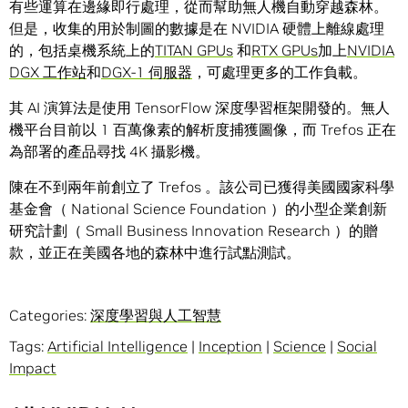
有些運算在邊緣即行處理，從而幫助無人機自動穿越森林。
但是，收集的用於制圖的數據是在 NVIDIA 硬體上離線處理
的，包括桌機系統上的
TITAN GPUs
和
RTX GPUs
加上
NVIDIA
DGX 工作站
和
DGX-1 伺服器
，可處理更多的工作負載。
其 AI 演算法是使用 TensorFlow 深度學習框架開發的。無人
機平台目前以 1 百萬像素的解析度捕獲圖像，而 Trefos 正在
為部署的產品尋找 4K 攝影機。
陳在不到兩年前創立了 Trefos 。該公司已獲得美國國家科學
基金會（ National Science Foundation ）的小型企業創新
研究計劃（ Small Business Innovation Research ）的贈
款，並正在美國各地的森林中進行試點測試。
Categories:
深度學習與人工智慧
Tags:
Artificial Intelligence
|
Inception
|
Science
|
Social
Impact