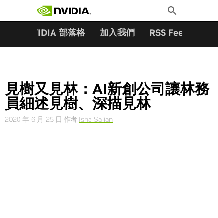
搜尋關鍵字:
Skip
Toggle
to
Search
content
夥伴
NVIDIA 部落格
加入我們
RSS Feeds
訂
見樹又見林：AI新創公司讓林務
員細述見樹、深描見林
2020 年 6 月 25 日
作者
Isha Salian