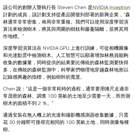
該公司的創辦人暨執行長 Steven Chen 是
NVIDIA Inception
計劃的成員，該計劃支持從產品開發到部署的新興企業，“森
林通常非常密集，佈局非常重複。我們可以使用深度學習演
算法來檢測樹木，將其與周圍的樹枝和藤蔓隔離，並將其用
作地標。”
深度學習演算法在 NVIDIA GPU 上進行訓練，可從相機圖像
和光達點雲中檢測樹木。人工智慧可以顯著增加林務員能夠
收集的數據量，同時提供的結果要比傳統的森林監測要快得
多，在傳統的森林監測中，科學家們物理地穿越森林地形以
記錄感興趣的指標，例如樹幹的寬度。
Chen 說：“這是一個非常耗時的過程，通常要用捲尺走過非
常茂密的森林。調查 100 英畝的土地至少需要一天，而所測
樹木的面積不到 2 ％。”
通過安裝在無人機上的光達和攝影機感測器收集數據，只需
花 30 分鐘即可搜尋完相同的 100 英畝土地，同時測量每棵
樹。