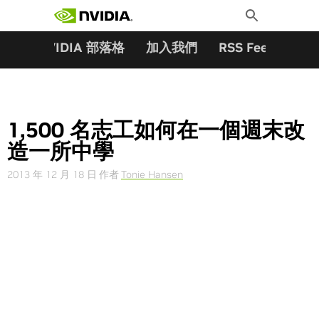
搜尋關鍵字:
Skip
Toggle
to
Search
content
夥伴
NVIDIA 部落格
加入我們
RSS Feeds
訂
1,500 名志工如何在一個週末改
造一所中學
2013 年 12 月 18 日
作者
Tonie Hansen