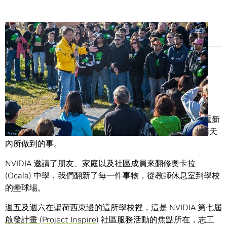
Share
52 張新書桌與板凳，六英畝綠得發亮的操場，裡裡外外重新
粉刷過的許多牆壁。令人驚訝的是，這是 1,500 個人在兩天
內所做到的事。
NVIDIA 邀請了朋友、家庭以及社區成員來翻修奧卡拉
(Ocala) 中學，我們翻新了每一件事物，從教師休息室到學校
的壘球場。
週五及週六在聖荷西東邊的這所學校裡，這是 NVIDIA 第七屆
啟發計畫 (Project Inspire)
社區服務活動的焦點所在，志工