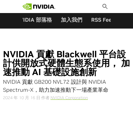
搜尋關鍵字:
Skip
Toggle
to
Search
content
夥伴
NVIDIA 部落格
加入我們
RSS Feeds
訂
NVIDIA 貢獻 Blackwell 平台設
計供開放式硬體生態系使用， 加
速推動 AI 基礎設施創新
NVIDIA 貢獻 GB200 NVL72 設計與 NVIDIA
Spectrum-X，助力加速推動下一場產業革命
2024 年 10 月 16 日
作者
NVIDIA Corporation