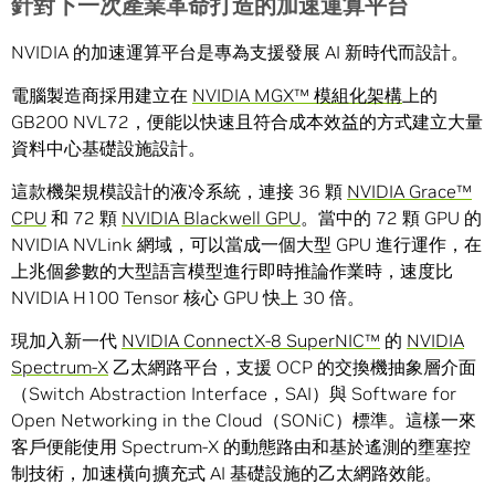
針對下一次產業革命打造的加速運算平台
NVIDIA 的加速運算平台是專為支援發展 AI 新時代而設計。
電腦製造商採用建立在
NVIDIA MGX
™ 模組化架構
上的
GB200 NVL72，便能以快速且符合成本效益的方式建立大量
資料中心基礎設施設計。
這款機架規模設計的液冷系統，連接 36 顆
NVIDIA Grace
™
CPU
和 72 顆
NVIDIA Blackwell GPU
。當中的 72 顆 GPU 的
NVIDIA NVLink 網域，可以當成一個大型 GPU 進行運作，在
上兆個參數的大型語言模型進行即時推論作業時，速度比
NVIDIA H100 Tensor 核心 GPU 快上 30 倍。
現加入新一代
NVIDIA
ConnectX
-8 SuperNIC™
的
NVIDIA
Spectrum-X
乙太網路平台，支援 OCP 的交換機抽象層介面
（Switch Abstraction Interface，SAI）與 Software for
Open Networking in the Cloud（SONiC）標準。這樣一來
客戶便能使用 Spectrum-X 的動態路由和基於遙測的壅塞控
制技術，加速橫向擴充式 AI 基礎設施的乙太網路效能。