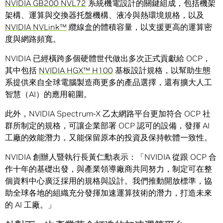
NVIDIA GB200 NVL72
系統機電設計的關鍵組成，包括機架
架構、運算與交換器托盤機構、液冷與熱環境規格，以及
NVIDIA
NVLink
™
纜線盒的體積容量，以支援更高的運算密
度與網路頻寬。
NVIDIA 已經橫跨多個硬體世代做出多次正式貢獻給 OCP，
其中包括
NVIDIA HGX™ H100
基板設計規格，以幫助生態
系提供來自全球電腦製造商更多的產品選擇，還有擴大人工
智慧（AI）的應用範圍。
此外，NVIDIA Spectrum-X 乙太網路平台更加符合 OCP 社
群所制定的規格，可讓企業部署 OCP 認可的設備，發揮 AI
工廠的效能潛力，又能保留原本的投資及保持軟體一致性。
NVIDIA 創辦人暨執行長黃仁勳表示：「NVIDIA 從跟 OCP 合
作十年的基礎出發，與產業領導廠商共同努力，制定可在整
個資料中心廣泛採用的規格與設計。我們推動開放標準，協
助全球各地的組織充分發揮加速運算技術的潛力，打造未來
的 AI 工廠。」