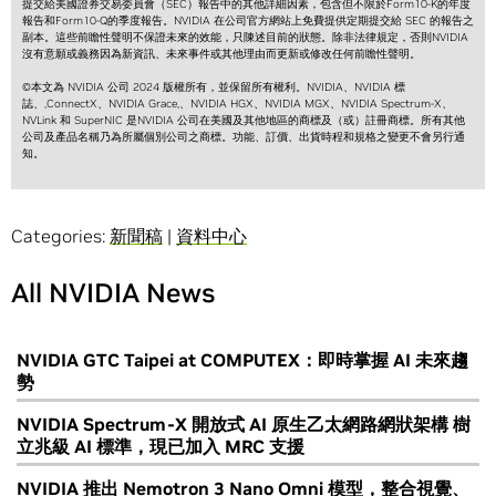
提交給美國證券交易委員會（SEC）報告中的其他詳細因素，包含但不限於Form10-K的年度
報告和Form10-Q的季度報告。NVIDIA 在公司官方網站上免費提供定期提交給 SEC 的報告之
副本。這些前瞻性聲明不保證未來的效能，只陳述目前的狀態。除非法律規定，否則NVIDIA
沒有意願或義務因為新資訊、未來事件或其他理由而更新或修改任何前瞻性聲明。
©本文為 NVIDIA 公司 2024 版權所有，並保留所有權利。NVIDIA、NVIDIA 標
誌、,ConnectX、NVIDIA Grace,、NVIDIA HGX、NVIDIA MGX、NVIDIA Spectrum-X、
NVLink 和 SuperNIC 是NVIDIA 公司在美國及其他地區的商標及（或）註冊商標。所有其他
公司及產品名稱乃為所屬個別公司之商標。功能、訂價、出貨時程和規格之變更不會另行通
知。
Categories:
新聞稿
|
資料中心
All NVIDIA News
NVIDIA GTC Taipei at COMPUTEX：即時掌握 AI 未來趨
勢
NVIDIA Spectrum-X 開放式 AI 原生乙太網路網狀架構 樹
立兆級 AI 標準，現已加入 MRC 支援
NVIDIA 推出 Nemotron 3 Nano Omni 模型，整合視覺、