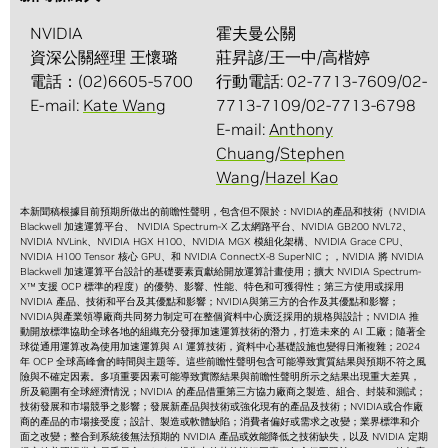
NVIDIA
霍夫曼公關
資深公關經理 王懷璐
莊昇諺/王一中/高楷婷
電話：(02)6605-5700
行動電話: 02-7713-7609/02-
E-mail:
Kate Wang
7713-7109/02-7713-6798
E-mail:
Anthony
Chuang
/
Stephen
Wang
/
Hazel Kao
本新聞稿根據目前預期所做出的前瞻性聲明，包含但不限於：NVIDIA的產品和技術（NVIDIA
Blackwell 加速運算平台、 NVIDIA Spectrum-X 乙太網路平台、NVIDIA GB200 NVL72、
NVIDIA NVLink、NVIDIA HGX H100、NVIDIA MGX 模組化架構、NVIDIA Grace CPU、
NVIDIA H100 Tensor 核心 GPU、和 NVIDIA ConnectX-8 SuperNIC；，NVIDIA 將 NVIDIA
Blackwell 加速運算平台設計的基礎要素貢獻給開放運算計畫使用；擴大 NVIDIA Spectrum-
X™ 支援 OCP 標準的程度）的優勢、影響、性能、特色和可獲得性；第三方使用或採用
NVIDIA 產品、技術和平台及其優點和影響；NVIDIA與第三方的合作及其優點和影響；
NVIDIA與產業領導廠商共同努力制定可在整個資料中心廣泛採用的規格與設計；NVIDIA 推
動開放標準協助全球各地的組織充分發揮加速運算技術的潛力，打造未來的 AI 工廠；隨著全
球從通用運算改為使用加速運算與 AI 運算技術，資料中心基礎設施也變得日漸複雜；2024
年 OCP 全球高峰會的時間與主題等。這些前瞻性聲明包含可能導致實質結果與預期不符之風
險與不確定因素。多項重要因素可能導致實際結果與前瞻性聲明所示之結果出現重大差異，
所及範圍有全球經濟情況；NVIDIA 的產品借重第三方協力廠商之製造、組合、封裝和測試；
技術發展和市場競爭之影響；發展新產品與技術或強化現有的產品及技術；NVIDIA或合作廠
商的產品的市場接受度；設計、製造或軟體缺陷；消費者偏好或需求之改變；業界標準和介
面之改變；整合到系統後無法預期的 NVIDIA 產品或效能降低之技術缺失，以及 NVIDIA 定期