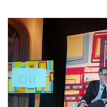
Share
在一處能俯看賭城百樂宮酒店大門前，那座
「腦力激盪科技圈」（Brainstorm T
CES 展會揭開序幕。
上個月甫獲《財富》雜誌「年度最佳商業人士
採訪，被問到何時意識到自己的公司將改變
台下的提問者大家都很熟悉，正是時代公司（Tim
NVIDIA 最早起家的業務是在電腦遊戲
「你成立的公司最早是製造遊戲晶片，如今
誌及《華爾街日報》擔任主編和專欄作家的 Mu