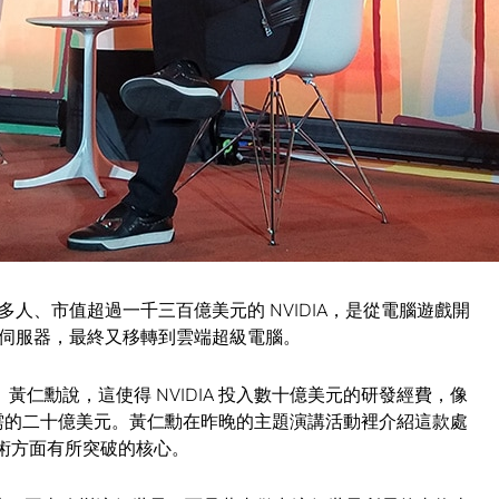
而出這個明確日期。起初125名嘉賓笑了出來，後來發現他是認
期。
然成立公司一點意義也沒有。」
折磨，還有做出前人從未做過的事情所享受到的無比樂趣，
己有所貢獻，否則很難持續下去。」他說。
人、市值超過一千三百億美元的 NVIDIA，是從電腦遊戲開
伺服器，最終又移轉到雲端超級電腦。
黃仁勳說，這使得 NVIDIA 投入數十億美元的研發經費，像
需的二十億美元。黃仁勳在昨晚的主題演講活動裡介紹這款處
駛技術方面有所突破的核心。