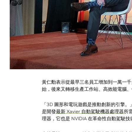
變這個世界？
「1993年2月17日」，黃仁勳馬上脫口
真的。這是他跟兩名友人成立 NVIDIA 的日
黃仁勳說：「除非是想對社會有所貢獻，不
「成立一間公司極為困難，有著各種絕望、
都超出了言語能描述的程度。除非你覺得自
黃仁勳表示從最早三名員工增加到一萬一千多
始，後來又轉移生產工作站、高效能電腦、
「3D 圖形和電玩遊戲是推動創新的引擎。」
是開發
最新 Xavier 自動駕駛機器處理器
所
理器，它也是 NVIDIA 在革命性自動駕