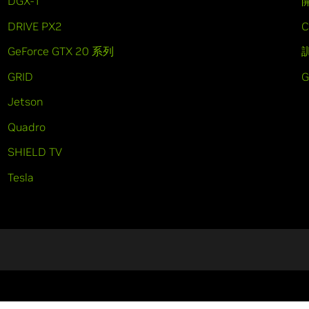
DGX-1
DRIVE PX2
C
GeForce GTX 20 系列
GRID
Jetson
Quadro
SHIELD TV
Tesla