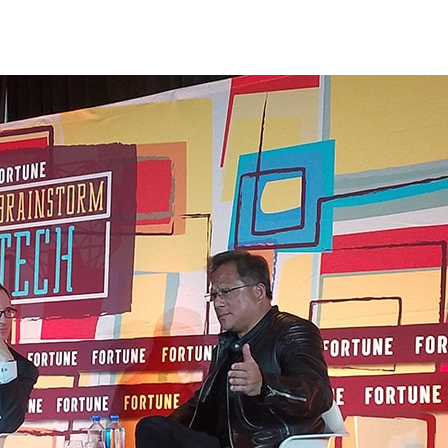
燈光閃耀之華麗噴泉的時髦餐廳裡，《財富》雜誌主辦的
ech）晚宴活動坐滿了來自各行各業的高階主管，而這場晚宴每年為
」頭銜的 NVIDIA 創辦人暨執行長黃仁勳，正在舞台上接受
世界。
e Inc.）旗下多本雜誌的主編 Alan Murray。他指出
方面，後來才轉為運用人工智慧的無窮力量。
則是將心力投注在人工智慧上。」數十年間曾在《財富》雜
rray 說。他的問題：你什麼時候發覺到 NVIDIA 會發生改