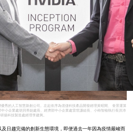
台灣優秀的人工智慧新創公司。左起依序為偲倢科技產品開發經理黃昭閔、 奎景運算
經濟部中小企業處胡貝蒂副處長、經濟部中小企業處雷世謙組長、小柿智檢執行長洪沛
及研揚科技製造處經理李建興。
實力以及日趨完備的創新生態環境，即便過去一年因為疫情嚴峻而