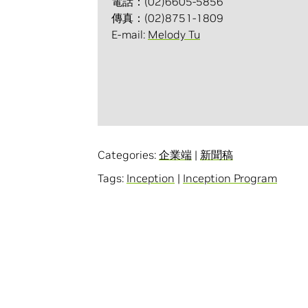
電話：(02)6605-5856
傳真：(02)8751-1809
E-mail:
Melody Tu
Categories:
企業端
|
新聞稿
Tags:
Inception
|
Inception Program