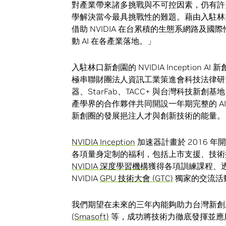
對產業帶來諸多挑戰與不可控因素，仍有許
學解決當今最具挑戰性的難題。藉由入駐林
借助 NVIDIA 在台累積的生態系網路
動 AI 在各產業落地。」
入駐林口新創園的 NVIDIA Incepti
極串聯財團法人資訊工業策進會科技法律研究
器、StarFab、TACC+ 與台灣科技新創
產學界的合作夥伴共同開設一年期完整的 A
新創圈的發展挹注人才與創新技術的能量。
NVIDIA Inception
加速器計畫於 2016 
各項量身定制的福利，包括上市支援、技術援
NVIDIA 深度學習機構
獲得各項訓練課程、透
NVIDIA
GPU 技術大會 (GTC)
獨家的交流活動
我們期望在未來的三年內能夠助力台灣新
(Smasoft)
等，成功將技術力徹底發揮並應