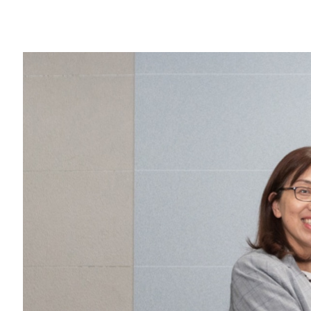
Share
NVIDIA (輝達) 今天宣布在台成立全亞洲首座
合作，正式入駐
林口新創園
。這項加速器計
智慧物聯網 (AIoT)、5G、數位內容與醫
台灣新創公司提供專業的技術與商業輔導，