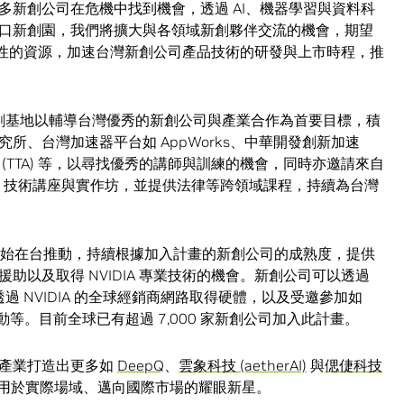
多新創公司在危機中找到機會，透過 AI、機器學習與資料科
口新創園，我們將擴大與各領域新創夥伴交流的機會，期望
及國際性的資源，加速台灣新創公司產品技術的研發與上市時程，推
on AI 新創基地以輔導台灣優秀的新創公司與產業合作為首要目標，積
所、台灣加速器平台如 AppWorks、中華開發創新加速
基地 (TTA) 等，以尋找優秀的講師與訓練的機會，同時亦邀請來自
I 技術講座與實作坊，並提供法律等跨領域課程，持續為台灣
年開始在台推動，持續根據加入計畫的新創公司的成熟度，提供
助以及取得 NVIDIA 專業技術的機會。新創公司可以透過
過 NVIDIA 的全球經銷商網路取得硬體，以及受邀參加如
等。目前全球已有超過 7,000 家新創公司加入此計畫。
創產業打造出更多如
DeepQ
、
雲象科技 (aetherAI)
與
偲倢科技
用於實際場域、邁向國際市場的耀眼新星。