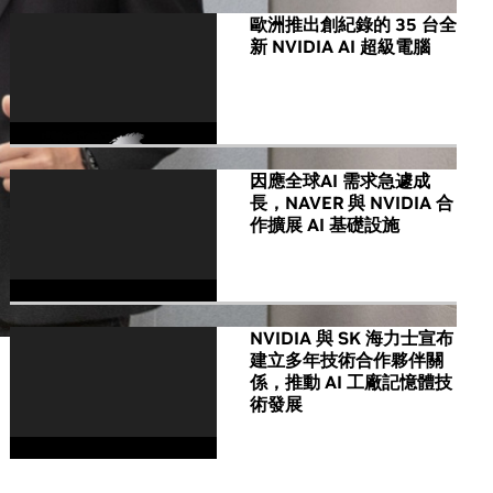
歐洲推出創紀錄的 35 台全
新 NVIDIA AI 超級電腦
因應全球AI 需求急遽成
長，NAVER 與 NVIDIA 合
作擴展 AI 基礎設施
NVIDIA 與 SK 海力士宣布
建立多年技術合作夥伴關
係，推動 AI 工廠記憶體技
術發展