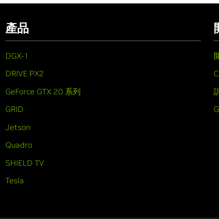
產品
DGX-1
DRIVE PX2
C
GeForce GTX 20 系列
GRID
Jetson
Quadro
SHIELD TV
Tesla