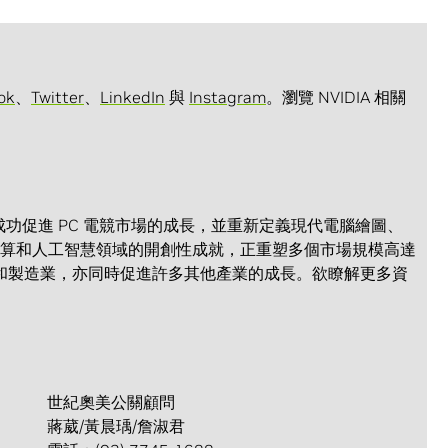
ok
、
Twitter
、
LinkedIn
與
Instagram
。瀏覽 NVIDIA 相關
PU 起便成功促進 PC 電競市場的成長，並重新定義現代電腦繪圖、
加速運算和人工智慧領域的開創性成就，正重塑多個市場規模高達
和製造業，亦同時促進許多其他產業的成長。欲瞭解更多資
。
世紀奧美公關顧問
蔣葳/黃晨瑀/詹淑君