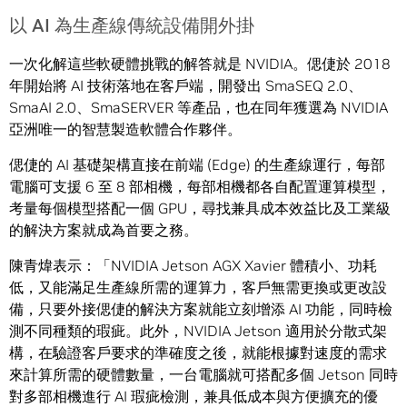
以 AI 為生產線傳統設備開外掛
一次化解這些軟硬體挑戰的解答就是 NVIDIA。偲倢於 2018
年開始將 AI 技術落地在客戶端，開發出 SmaSEQ 2.0、
SmaAI 2.0、SmaSERVER 等產品，也在同年獲選為 NVIDIA
亞洲唯一的智慧製造軟體合作夥伴。
偲倢的 AI 基礎架構直接在前端 (Edge) 的生產線運行，每部
電腦可支援 6 至 8 部相機，每部相機都各自配置運算模型，
考量每個模型搭配一個 GPU，尋找兼具成本效益比及工業級
的解決方案就成為首要之務。
陳青煒表示：「NVIDIA Jetson AGX Xavier 體積小、功耗
低，又能滿足生產線所需的運算力，客戶無需更換或更改設
備，只要外接偲倢的解決方案就能立刻增添 AI 功能，同時檢
測不同種類的瑕疵。此外，NVIDIA Jetson 適用於分散式架
構，在驗證客戶要求的準確度之後，就能根據對速度的需求
來計算所需的硬體數量，一台電腦就可搭配多個 Jetson 同時
對多部相機進行 AI 瑕疵檢測，兼具低成本與方便擴充的優