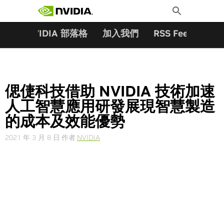
搜尋關鍵字:
Skip
Toggle
to
Search
content
夥伴
NVIDIA 部落格
加入我們
RSS Feeds
訂
偲倢科技借助 NVIDIA 技術加速
人工智慧應用研發展現智慧製造
的成本及效能優勢
2021 年 3 月 8 日
作者
NVIDIA