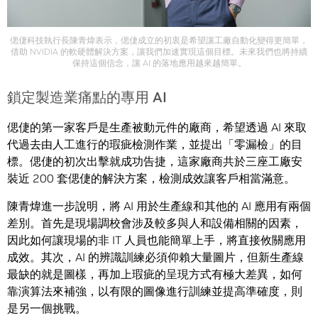
偲倢科技執行長陳青煒表示，偲倢成立的初衷是希望讓工廠自動化變得更簡單，
借助 NVIDIA 的軟硬體解決方案，讓我們加速實現這個目標。未來我們也將持續
保持這個信念，讓 AI 的落地應用越來越簡單。
鎖定製造業痛點的專用 AI
偲倢的第一家客戶是生產被動元件的廠商，希望透過 AI 來取
代過去由人工進行的瑕疵檢測作業，並提出「零漏檢」的目
標。偲倢的初次出擊就成功告捷，這家廠商共於三座工廠安
裝近 200 套偲倢的解決方案，檢測成效讓客戶相當滿意。
陳青煒進一步說明，將 AI 用於生產線和其他的 AI 應用有兩個
差別。首先是現場調校會涉及較多與人和設備相關的因素，
因此如何讓現場的非 IT 人員也能簡單上手，將直接攸關應用
成效。其次，AI 的辨識訓練必須仰賴大量圖片，但新生產線
最缺的就是圖樣，再加上瑕疵的呈現方式有極大差異，如何
靠演算法來補強，以有限的圖像進行訓練並提高準確度，則
是另一個挑戰。