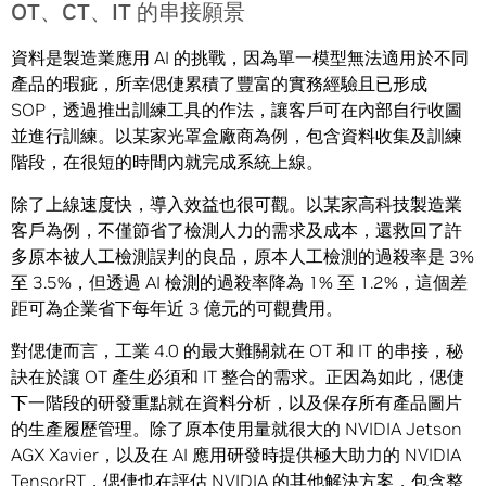
OT、CT、IT 的串接願景
資料是製造業應用 AI 的挑戰，因為單一模型無法適用於不同
產品的瑕疵，所幸偲倢累積了豐富的實務經驗且已形成
SOP，透過推出訓練工具的作法，讓客戶可在內部自行收圖
並進行訓練。以某家光罩盒廠商為例，包含資料收集及訓練
階段，在很短的時間內就完成系統上線。
除了上線速度快，導入效益也很可觀。以某家高科技製造業
客戶為例，不僅節省了檢測人力的需求及成本，還救回了許
多原本被人工檢測誤判的良品，原本人工檢測的過殺率是 3%
至 3.5%，但透過 AI 檢測的過殺率降為 1% 至 1.2%，這個差
距可為企業省下每年近 3 億元的可觀費用。
對偲倢而言，工業 4.0 的最大難關就在 OT 和 IT 的串接，秘
訣在於讓 OT 產生必須和 IT 整合的需求。正因為如此，偲倢
下一階段的研發重點就在資料分析，以及保存所有產品圖片
的生產履歷管理。除了原本使用量就很大的 NVIDIA Jetson
AGX Xavier，以及在 AI 應用研發時提供極大助力的 NVIDIA
TensorRT，偲倢也在評估 NVIDIA 的其他解決方案，包含整