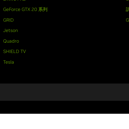
GeForce GTX 20 系列
GRID
Jetson
Quadro
SHIELD TV
Tesla