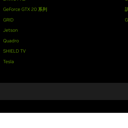
GeForce GTX 20 系列
GRID
Jetson
Quadro
SHIELD TV
Tesla