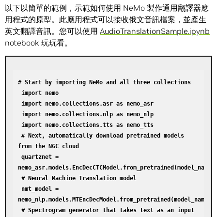
以下以簡單的範例，示範如何使用 NeMo 製作通用翻譯器應
用程式的原型。此應用程式可以接收俄文音訊檔案，並產生
英文翻譯音訊。您可以使用
AudioTranslationSample.ipynb
notebook 玩玩看。
# Start by importing NeMo and all three collections

 import nemo

 import nemo.collections.asr as nemo_asr

 import nemo.collections.nlp as nemo_nlp

 import nemo.collections.tts as nemo_tts

 # Next, automatically download pretrained models 
from the NGC cloud

 quartznet = 
nemo_asr.models.EncDecCTCModel.from_pretrained(model_name="
 # Neural Machine Translation model

 nmt_model = 
nemo_nlp.models.MTEncDecModel.from_pretrained(model_name='n
 # Spectrogram generator that takes text as an input 