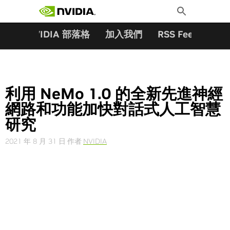
搜尋關鍵字:
Skip
Toggle
to
Search
content
夥伴
NVIDIA 部落格
加入我們
RSS Feeds
訂
利用 NeMo 1.0 的全新先進神經
網路和功能加快對話式人工智慧
研究
2021 年 8 月 31 日
作者
NVIDIA