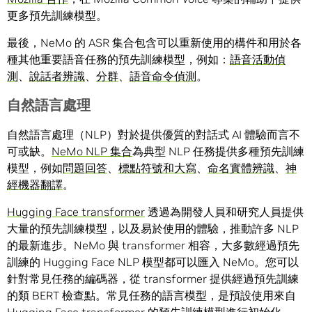
更多預先訓練模型。
最後，NeMo 的 ASR 集合包含可以重新使用的構件和用於各
種其他重要語音任務的預先訓練模型，例如：
語音活動偵
測
、
說話者辨識
、
分群
、
語音命令偵測
。
自然語言處理
自然語言處理（NLP）對於提供優質的對話式 AI 體驗而言不
可或缺。
NeMo NLP 集合
為典型 NLP 任務提供多種預先訓練
模型，例如
問題回答
、
標點符號和大寫
、
命名實體辨識
、
神
經機器翻譯
。
Hugging Face transformer
透過為開發人員和研究人員提供
大量的預先訓練模型，以及易於使用的體驗，推動許多 NLP
的最新進步。NeMo 與 transformer 相容，大多數經過預先
訓練的 Hugging Face NLP 模型都可以匯入 NeMo。您可以
針對常見任務的編碼器，從 transformer 提供經過預先訓練
的類 BERT 檢查點。常見任務的語言模型，是預設使用來自