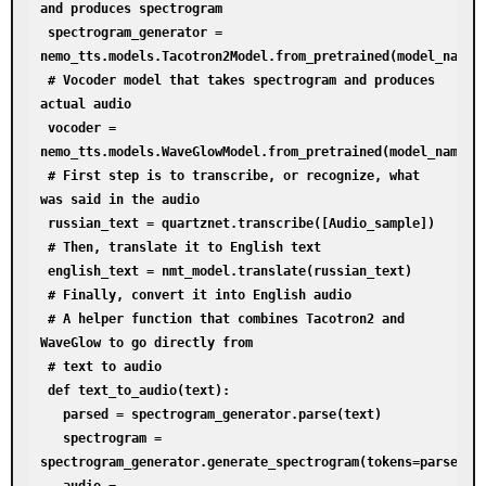
and produces spectrogram

 spectrogram_generator = 
nemo_tts.models.Tacotron2Model.from_pretrained(model_name="
 # Vocoder model that takes spectrogram and produces 
actual audio

 vocoder = 
nemo_tts.models.WaveGlowModel.from_pretrained(model_name="t
 # First step is to transcribe, or recognize, what 
was said in the audio

 russian_text = quartznet.transcribe([Audio_sample])

 # Then, translate it to English text

 english_text = nmt_model.translate(russian_text)

 # Finally, convert it into English audio

 # A helper function that combines Tacotron2 and 
WaveGlow to go directly from

 # text to audio

 def text_to_audio(text):

   parsed = spectrogram_generator.parse(text)

   spectrogram = 
spectrogram_generator.generate_spectrogram(tokens=parsed)
