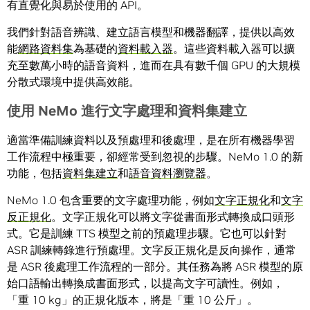
有直覺化與易於使用的 API。
我們針對語音辨識、建立語言模型和機器翻譯，提供以高效
能
網路資料集
為基礎的
資料載入器
。這些資料載入器可以擴
充至數萬小時的語音資料，進而在具有數千個 GPU 的大規模
分散式環境中提供高效能。
使用 NeMo 進行文字處理和資料集建立
適當準備訓練資料以及預處理和後處理，是在所有機器學習
工作流程中極重要，卻經常受到忽視的步驟。NeMo 1.0 的新
功能，包括
資料集建立
和
語音資料瀏覽器
。
NeMo 1.0 包含重要的文字處理功能，例如
文字正規化
和
文字
反正規化
。文字正規化可以將文字從書面形式轉換成口頭形
式。它是訓練 TTS 模型之前的預處理步驟。它也可以針對
ASR 訓練轉錄進行預處理。文字反正規化是反向操作，通常
是 ASR 後處理工作流程的一部分。其任務為將 ASR 模型的原
始口語輸出轉換成書面形式，以提高文字可讀性。例如，
「重 10 kg」的正規化版本，將是「重 10 公斤」。