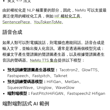
英文 <-> 法文
由於權杖化是 NLP 極重要的部分，因此，NeMo 可以支援最
廣泛使用的權杖化工具，例如
HF 權杖化工具
、
SentencePiece
、
YouTokenToMe
。
語音合成
如果人類可以對電腦說話，則電腦也應能回話。語音合成是
輸入文字，並輸出擬人化音訊。通常是透過兩個模型完成：
根據文字產生聲譜圖的聲譜圖產生器，以及根據聲譜圖產生
音訊的聲碼器。
NeMo TTS 集合
提供以下模型：
預先訓練聲譜圖產生器模型
：
Tacotron2、GlowTTS、
Fastspeech、Fastpitch、Talknet
預先訓練聲碼器模型
：
HiFiGan、MelGan、
SqueezeWave、Uniglow、WaveGlow
端對端模型
：
FastPitchHiFiGAN、Fastspeech2 Hifigan
端對端對話式 AI 範例