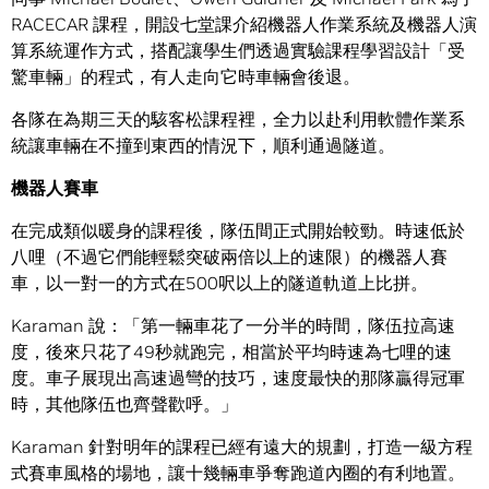
RACECAR 課程，開設七堂課介紹機器人作業系統及機器人演
算系統運作方式，搭配讓學生們透過實驗課程學習設計「受
驚車輛」的程式，有人走向它時車輛會後退。
各隊在為期三天的駭客松課程裡，全力以赴利用軟體作業系
統讓車輛在不撞到東西的情況下，順利通過隧道。
機器人賽車
在完成類似暖身的課程後，隊伍間正式開始較勁。時速低於
八哩（不過它們能輕鬆突破兩倍以上的速限）的機器人賽
車，以一對一的方式在500呎以上的隧道軌道上比拼。
Karaman 說：「第一輛車花了一分半的時間，隊伍拉高速
度，後來只花了49秒就跑完，相當於平均時速為七哩的速
度。車子展現出高速過彎的技巧，速度最快的那隊贏得冠軍
時，其他隊伍也齊聲歡呼。」
Karaman 針對明年的課程已經有遠大的規劃，打造一級方程
式賽車風格的場地，讓十幾輛車爭奪跑道內圈的有利地置。