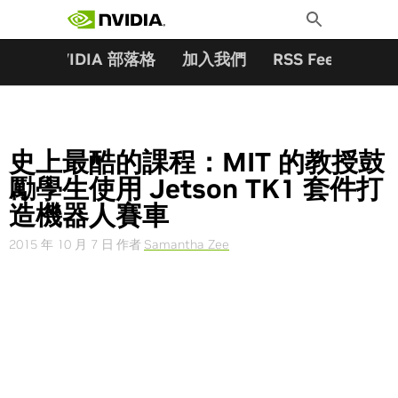
搜尋關鍵字:
Skip
Toggle
to
Search
content
夥伴
NVIDIA 部落格
加入我們
RSS Feeds
訂
史上最酷的課程：MIT 的教授鼓
勵學生使用 Jetson TK1 套件打
造機器人賽車
2015 年 10 月 7 日
作者
Samantha Zee