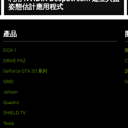
姿態估計應用程式
產品
DGX-1
DRIVE PX2
C
GeForce GTX 20 系列
GRID
Jetson
Quadro
SHIELD TV
Tesla