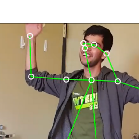
位定位，以估計人體輪廓（「姿態」）的電腦視覺任務。此
或正在進行某些活動，例如跳舞或跳躍。姿態估計可以做下
倒而需要就醫。
影響人的行走方式。
和 3D 角色製作動畫。
用姿態估計做為偵測影片中之人物姿態的主要模型，然後部
，進而實現一些創新的新應用。