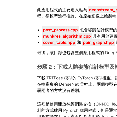
此應用程式的主要進入點為
deepstream_p
程、從模型進行推論、在原始影像上繪製輸
post_process.cpp
包含姿態估計模型的
munkres_algorithm.cpp
具有用於建
cover_table.hpp
和
pair_graph.hpp
最後，該目錄也包含整個應用程式的 DeepStre
步驟
2
：下載人體姿態估計模型及
下載 TRTPose 模型的 PyTorch 模型權重
。
在較密集的 DenseNet 骨幹上。兩個模型
署兩者的方式沒有差別。
這裡是使用開放神經網路交換（ONNX）格式，以
利的方式啟用 PyTorch 應用程式，但
用程式能在 Linux 桌面以及適用於 Jetson