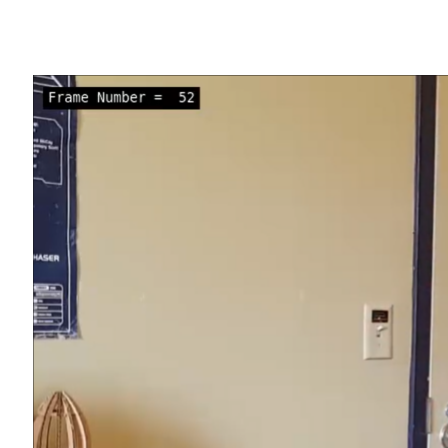
Share
人體姿態估計是將影片或相片中人體關鍵部
「定位」可以預測人是站著、坐著、躺著，
列應用：
跌倒偵測
－應用程式可以預測人是否跌
步態分析
－醫療人員評估病況且其如何
動作捕捉
－使用姿態估計的輸出，為 2D 
AR/VR
－輸出用於娛樂和遊戲體驗。
您可以借助
NVIDIA DeepStream SDK
，使
署次要分類模型，以偵測場景中的其他物件