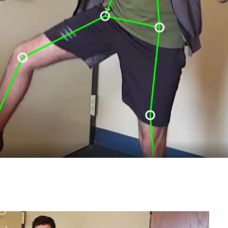
圖
1
：多資料流輸出範例。
m 建立人體姿態估計應用程式。採用 DeepStream SDK 中的一個
以使用各種姿態估計 AI 模型偵測人體姿態。將會展示
，目的是利用 DeepStream，在 NVIDIA 平台和
CMU