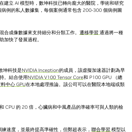
建立 AI 模型時，數坤科技已轉向龐大的醫院，學術和研究
 個病例的私人數據集，每個案例通常包含 200-300 個病例圖
混合成像數據來支持細分和分類工作。
遷移學習
通過將一種
助加快了發展過程。
，數坤科技是
NVIDIA Inception
的成員，該虛擬加速器計劃為早
持。結合使用
NVIDIA V100 Tensor Core
和 P100 GPU （總
 資料中心 GPU
在本地處理推論。該公司可以在醫院本地端或類
 和 CPU 的 20 倍，心臟病和中風產品的準確率可與人類的檢
快訓練速度，並最終提高準確性，但鄭超表示，
聯合學習
模型以