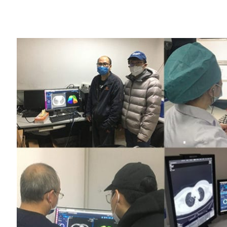
Share
中國的數坤科技使用 NVIDIA GPU 開發了 
速度。
COVID-19 大流行像之前發生的幾件事
但是數坤科技要做出回應，需要“對我們的
數坤科技是一家由中國一些最聰明的 AI 和
全球大流行爆發時診斷心臟病和中風。
該公司迅速轉移了資源，開發一種分析胸部 CT