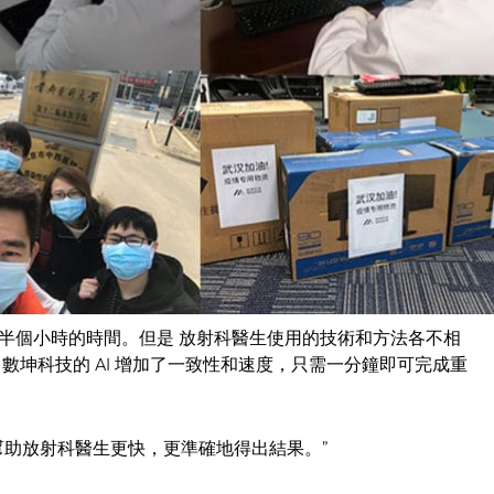
c -肺炎版，已經在中國 30 家醫院推出，隨著從更多數據中學
該系統非常有效，現在數坤科技正在努力加強該系統，以供其他許多
年的公司推出了兩套針對心臟病和中風的產品。本質上，數坤科技
線醫師用於重建和分析 2D 和 3D 影像的時間，並根據他們
半個小時的時間。但是 放射科醫生使用的技術和方法各不相
數坤科技的 AI 增加了一致性和速度，只需一分鐘即可完成重
幫助放射科醫生更快，更準確地得出結果。”