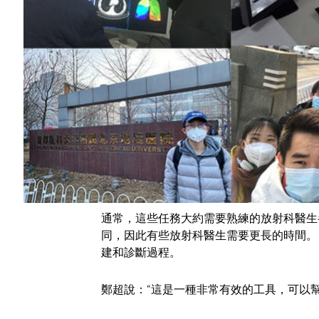
過去的幾個月中，該系統被稱為 Lung Do
習，該系統將變得更加準確。
鄭超表示，由 NVIDIA GPU 助力的
詢問使用該系統的國家使用。
超級放射科醫生
在創建 Lung Doc 之前，這家成立三
的技術有非常具體且有價值的功能：縮短放射
的發現進行診斷。
通常，這些任務大約需要熟練的放射科醫生
同，因此有些放射科醫生需要更長的時間。 
建和診斷過程。
鄭超說：“這是一種非常有效的工具，可以