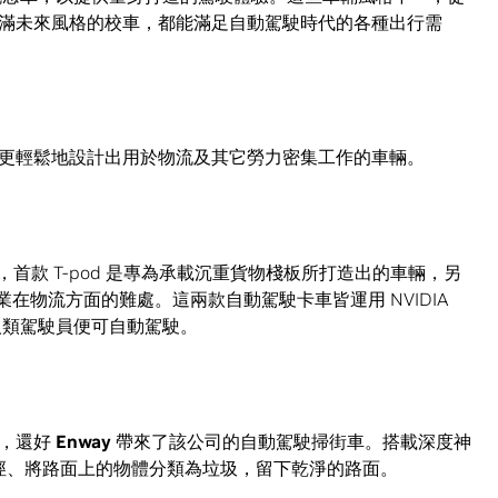
滿未來風格的校車，都能滿足自動駕駛時代的各種出行需
更輕鬆地設計出用於物流及其它勞力密集工作的車輛。
首款 T-pod 是專為承載沉重貨物棧板所打造出的車輛，另
材業在物流方面的難處。這兩款自動駕駛卡車皆運用 NVIDIA
需人類駕駛員便可自動駕駛。
亂，還好
Enway
帶來了該公司的自動駕駛掃街車。搭載深度神
進路徑、將路面上的物體分類為垃圾，留下乾淨的路面。