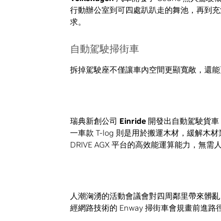
行動辦公室到可四處趴趴走的舞池，再到充
求。
自動駕駛掃街車
拆掉駕駛座不僅讓車內空間更顯寬敞，還能
瑞典新創公司
Einride
開發出自動駕駛貨車，
一車款 T-log 則是用於搬運木材，緩解木
DRIVE AGX 平台的高效能運算能力，無
人潮洶湧的活動會議會對四周鄰里帶來髒
經網路技術的 Enway 掃街車會規畫前