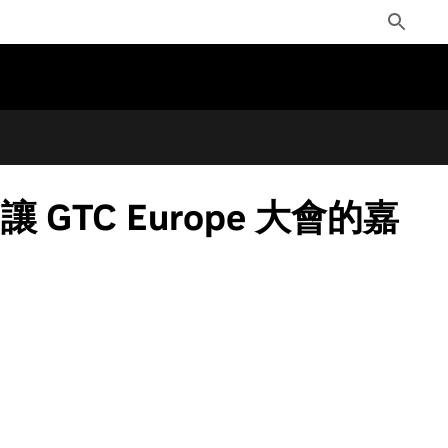
Toggle
Search
C Europe 大會的嘉