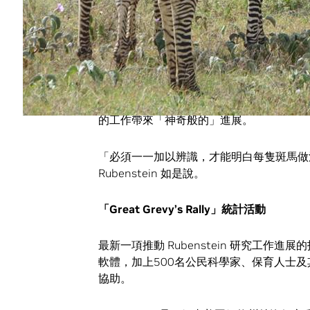
年輕的母細紋斑馬（拍攝者 Morgan Kelly
照片提供普林斯頓大學公關室）
那可是一件吃重的工作，因此他開始手繪這
時。
數位攝影和軟體讓 Rubenstein 能
的工作帶來「神奇般的」進展。
「必須一一加以辨識，才能明白每隻斑馬做
Rubenstein 如是說。
「
Great Grevy’s Rally
」統計活動
最新一項推動 Rubenstein 研究工作進
軟體，加上500名公民科學家、保育人士及
協助。