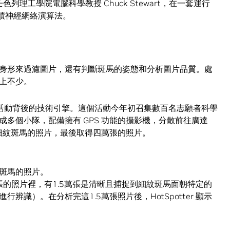
壬色列理工學院電腦科學教授 Chuck Stewart，在一套運行
度卷積神經網絡演算法。
身形來過濾圖片，還有判斷斑馬的姿態和分析圖片品質。處
上不少。
s Rally 這項活動背後的技術引擎。這個活動今年初召集數百名志願者科學
多個小隊，配備擁有 GPS 功能的攝影機，分散前往廣達
攝細紋斑馬的照片，最後取得四萬張的照片。
斑馬的照片。
四萬張的照片裡，有1.5萬張是清晰且捕捉到細紋斑馬面朝特定的
識）。在分析完這1.5萬張照片後，HotSpotter 顯示