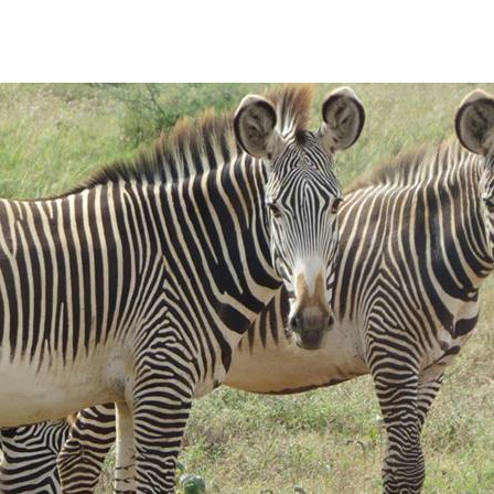
臨絕種的細紋斑馬（Grevy’s zebra）上。
眾外包方式，讓他更快速精準地收集到各項資料，對於保育
紋斑馬時，當時這種斑馬的數量急劇減少，僅僅六年後便成為瀕臨絕
驗室動物學教授 Rubenstein 為了避免這種斑馬從地球上消失，
像資料。