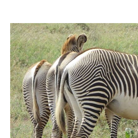
Share
Dan Rubenstein 將他的工作奉獻在挽救瀕
結合採用深度學習技術的影像辨識軟體和群
工作造成實質性的進展。
Rubenstein 在1980年開始研究細
種的動物。
普林斯頓大學 Class of 1877 生物學實
開始拍攝相關紀錄片，甚至試著建立田野影