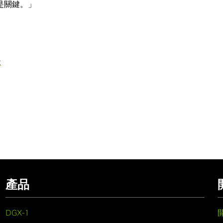
正是關鍵。」
t
產品
DGX-1