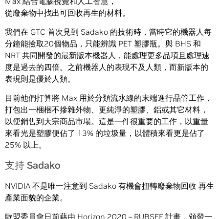
Max 結合電腦視覺和人工智慧，
從廢棄物中找出可回收再生的材料。
我們在 GTC 首次見到 Sadako 的技術時，當時它的機器人每
分鐘能撿取20個物品，只能辨識 PET 塑膠瓶。與 BHS 和
NRT 共同開發的最新版本機器人，能處理更多品項且處理速
度是過去的四倍。之前機器人的表現不及人類，而新版本的
表現則是優於人類。
目前他們打算將 Max 用於分類流水線的末端進行品管工作，
打包出一梱梱不摻雜外物、更純淨的塑膠、鋁或其它材料，
以便銷售到大宗商品市場。這是一件很重要的工作，以重量
來看光是塑膠便佔了 13% 的垃圾量，以體積來看更是佔了
25% 以上。
支持 Sadako
NVIDIA 不是唯一注意到 Sadako 有機會扭轉廢棄物回收 再生
產業面貌的企業。
歐盟委員會日前藉由
Horizon 2020 – RUBSEE
計畫，頒發一