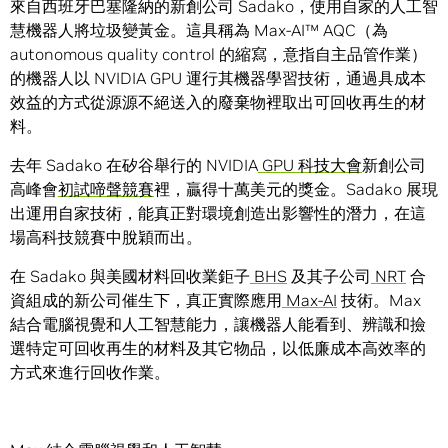
來自西班牙巴塞隆納的新創公司 Sadako，使用自家的人工智
慧機器人將垃圾變黃金。這具稱為 Max-AI™ AQC（為
autonomous quality control 的縮寫，意指自主品管作業）
的機器人以 NVIDIA GPU 運行其機器學習技術，通過具成本
效益的方式從源源不絕送入的廢棄物裡取出可回收再生的材
料。
去年 Sadako 在矽谷舉行的 NVIDIA
GPU 科技大會
新創公司
高峰會
初試啼聲競賽
裡，贏得十萬美元的獎金。Sadako 展現
出運用自家技術，能真正對環境創造出影響性的潛力，在這
場高科技競賽中脫穎而出。
在 Sadako 與美國材料回收業鉅子
BHS
及其子公司
NRT
合
資組成的新公司催生下，真正實際應用
Max-AI
技術。Max
結合電腦視覺和人工智慧能力，讓機器人能看到、辨識和撿
選特定可回收再生的材料及其它物品，以低廉成本高效率的
方式來進行回收作業。