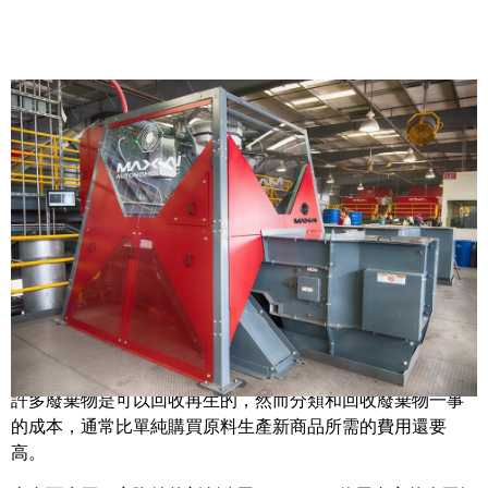
Share
真是個亂七八糟的地方。
世界銀行
指出人類每年產生約13公噸（2.8兆磅）的廢棄物，
其中多數最終傾倒在垃圾掩埋場裡。
許多廢棄物是可以回收再生的，然而分類和回收廢棄物一事
的成本，通常比單純購買原料生產新商品所需的費用還要
高。