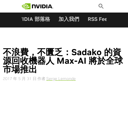
搜尋關鍵字:
Skip
Toggle
to
Search
content
夥伴
NVIDIA 部落格
加入我們
RSS Feeds
訂
不浪費，不匱乏：Sadako 的資
源回收機器人 Max-AI 將於全球
市場推出
2017 年 5 月 31 日
作者
Serge Lemonde