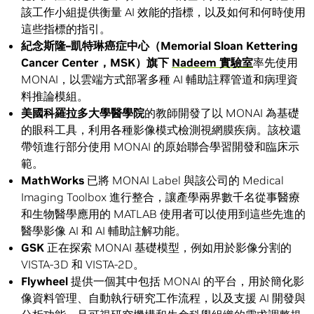
該工作小組提供衡量 AI 效能的指標，以及如何和何時使用
這些指標的指引。
紀念斯隆
–
凱特琳癌症中心（
Memorial Sloan Kettering
Cancer Center
，
MSK
）
旗下
Nadeem
實驗室
率先使用
MONAI，以雲端方式部署多種 AI 輔助註釋管道和病理資
料推論模組。
美國科羅拉多大學醫學院
的教師開發了以 MONAI 為基礎
的眼科工具，利用各種影像模式檢測視網膜疾病。該校還
帶領進行部分使用 MONAI 的原始聯合學習開發和臨床示
範。
MathWorks
已將 MONAI Label 與該公司的 Medical
Imaging Toolbox 進行整合，讓產學兩界數千名從事醫療
和生物醫學應用的 MATLAB 使用者可以使用到這些先進的
醫學影像 AI 和 AI 輔助註解功能。
GSK
正在探索 MONAI 基礎模型，例如用於影像分割的
VISTA-3D 和 VISTA-2D。
Flywheel
提供一個其中包括 MONAI 的平台，用於簡化影
像資料管理、自動執行研究工作流程，以及支援 AI 開發與