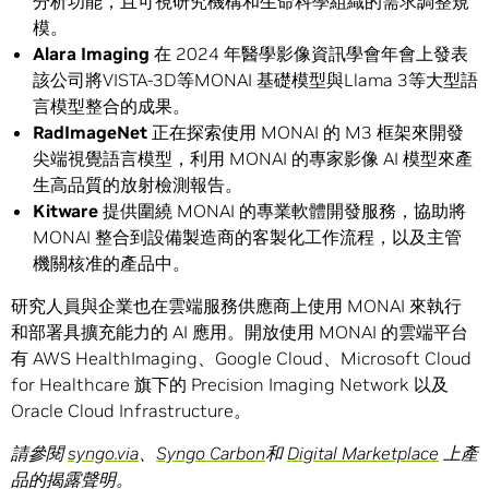
分析功能，且可視研究機構和生命科學組織的需求調整規
模。
Alara Imaging
在 2024 年醫學影像資訊學會年會上發表
該公司將VISTA-3D等MONAI 基礎模型與Llama 3等大型語
言模型整合的成果。
RadImageNet
正在探索使用 MONAI 的 M3 框架來開發
尖端視覺語言模型，利用 MONAI 的專家影像 AI 模型來產
生高品質的放射檢測報告。
Kitware
提供圍繞 MONAI 的專業軟體開發服務，協助將
MONAI 整合到設備製造商的客製化工作流程，以及主管
機關核准的產品中。
研究人員與企業也在雲端服務供應商上使用 MONAI 來執行
和部署具擴充能力的 AI 應用。開放使用 MONAI 的雲端平台
有 AWS HealthImaging、Google Cloud、Microsoft Cloud
for Healthcare 旗下的 Precision Imaging Network 以及
Oracle Cloud Infrastructure。
請參閱
syngo.via
、
Syngo Carbon
和
Digital Marketplace
上產
品的揭露聲明。