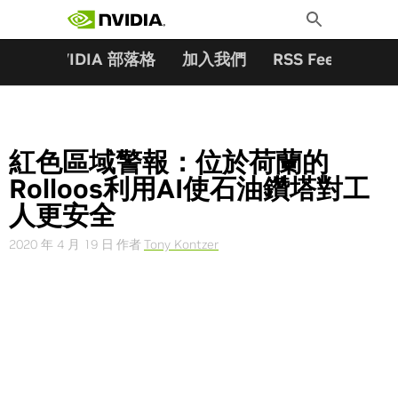
搜尋關鍵字:
Skip
Toggle
to
Search
content
夥伴
NVIDIA 部落格
加入我們
RSS Feeds
訂
紅色區域警報：位於荷蘭的
Rolloos利用AI使石油鑽塔對工
人更安全
2020 年 4 月 19 日
作者
Tony Kontzer