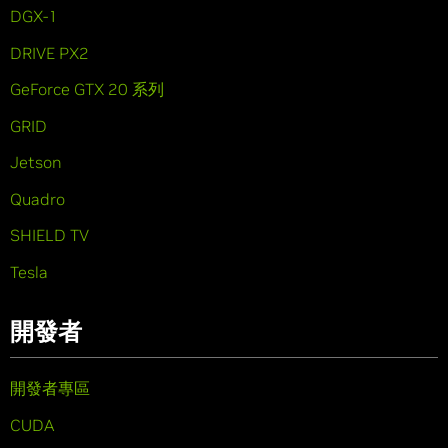
DGX-1
DRIVE PX2
GeForce GTX 20 系列
GRID
Jetson
Quadro
SHIELD TV
Tesla
開發者
開發者專區
CUDA