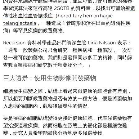
的資料來訓練十餘個神經網路，並且每個月使用自家的機器
學習演算法來運行高達 250TB 的資料量，以找出可望治療
遺
傳性出血性血管擴張症（hereditary hemorrhagic
telangiectasia
，一種造成血管畸形和潛在出血的遺傳性疾
病）等罕見疾病的候選藥物。
Recursion 資料科學產品部門資深主管 Lina Nilsson 表示：
「通常一般製藥公司只會研究一種疾病和一種假設，一次研
發一種可能的藥物。我們則是發揮同步多工的精神，同時篩
查數百種疾病和研究數千種藥物分子。」
巨大遠景：使用生物影像開發藥物
細胞發生病變之際，結構上看起來跟健康的細胞會有差別，
所以想要判斷候選藥物是否有效的一種方法，便是將藥物加
入患病的細胞內，觀察後續發生的情況。
要是罹病的細胞結構變得更接近健康細胞，代表候選藥物有
望治療這種疾病。然而細胞在形態上的變化卻是極細微難
辨，研究人員希望能盡快分析地更多候選藥物。