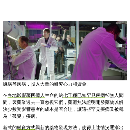
Share
各界為了每年對數千萬人身心造成折磨的癌症、糖尿病、心
臟病等疾病，投入大量的研究心力和資金。
在
各地影響著四億人
生命的約
七千種已知罕見疾病
卻無人聞
問，製藥業過去一直忽視它們，藥廠無法證明開發藥物以解
決少數受影響患者的成本是否合理，讓這些罕見疾病又被稱
為「孤兒」疾病。
新式的
融資方式
與新的藥物發現方法，使得上述情況逐漸出