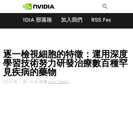
搜尋關鍵字:
Skip
Toggle
to
Search
content
夥伴
NVIDIA 部落格
加入我們
RSS Feeds
訂
逐一檢視細胞的特徵：運用深度
學習技術努力研發治療數百種罕
見疾病的藥物
2019 年 1 月 14 日
作者
Isha Salian