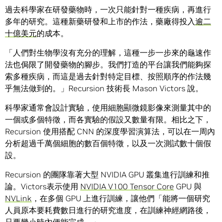
過去科學家在研發藥物時，一次只能針對一種疾病，再進行
多年的研究。這種新藥研發和上市的作法，藥廠得投入
逾二
十億美元
的成本。
「人們對生物學沒有充分的理解，這種一步一步來的龜速作
法也侷限了開發藥物的腳步。我們打造的平台讓我們能夠探
索多種疾病，而這是過去針對特定目標、按照順序的作法幾
乎無法做到的。」Recursion 技術長 Mason Victors 說。
科學家通常會設計實驗，使用細胞顯微鏡影像來測量其中的
一個或多個特徵，而各實驗的假設又數量有限。相比之下，
Recursion 使用搭配 CNN 的深度學習演算法，可以在一周內
分析超過千萬個細胞的數百個特徵，以及一次測試數十個假
設。
Recursion 的團隊靠著大型 NVIDIA GPU 叢集進行訓練和推
論。Victors表示使用
NVIDIA V100 Tensor Core
GPU 與
NVLink
，在多個 GPU 上進行訓練，讓他們「能將一個研究
人員原本要耗費數日進行的研究進度，在訓練神經網路後，