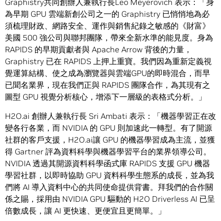
Graphistry共同創辦人兼執行長Leo Meyerovich 表示：「身
為早期 GPU 雲端新創公司之一的 Graphistry 已悄悄地為必
須梳理財政、網路安全、運作與銷售紀錄之敏感的《財富》
美國 500 強公司與聯邦團隊，帶來全新水準的能見度。身為
RAPIDS 的早期貢獻者與 Apache Arrow 背後的力量，
Graphistry 已在 RAPIDS 上押上重寶。我們因為重新定義視
覺運算結構、使之成為瀏覽器與雲端GPU的即時混合，而早
已聞名業界，現在我們正與 RAPIDS 團隊合作，為其現有之
圖型 GPU 視覺分析核心，增添下一層級的表格式分析。」
H2O.ai 創辦人兼執行長 Sri Ambati 表示：「機器學習正在改
變各行各業，而 NVIDIA 的 GPU 則加速此一轉型。有了開源
社群的客戶支援，H2O.ai讓 GPU 的機器學習成為主流，並獲
得 Gartner 評為資料科學與機器學習平台的業界領導公司。
NVIDIA 透過其開源資料科學函式庫 RAPIDS 支援 GPU 機器
學習社群，以即時協助 GPU 資料科學生態系的成長，並為我
們將 AI 導入資料中心的共同使命提供背書。拜我們的合作關
係之賜，採用由 NVIDIA GPU 驅動的 H2O Driverless AI 已呈
倍數成長，讓 AI 更快速、更便宜且更簡單。」