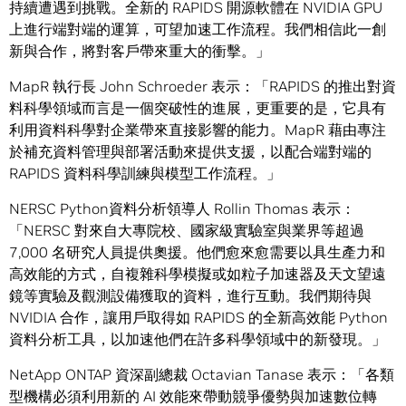
持續遭遇到挑戰。全新的 RAPIDS 開源軟體在 NVIDIA GPU
上進行端對端的運算，可望加速工作流程。我們相信此一創
新與合作，將對客戶帶來重大的衝擊。」
MapR 執行長 John Schroeder 表示：「RAPIDS 的推出對資
料科學領域而言是一個突破性的進展，更重要的是，它具有
利用資料科學對企業帶來直接影響的能力。MapR 藉由專注
於補充資料管理與部署活動來提供支援，以配合端對端的
RAPIDS 資料科學訓練與模型工作流程。」
NERSC Python資料分析領導人 Rollin Thomas 表示：
「NERSC 對來自大專院校、國家級實驗室與業界等超過
7,000 名研究人員提供奧援。他們愈來愈需要以具生產力和
高效能的方式，自複雜科學模擬或如粒子加速器及天文望遠
鏡等實驗及觀測設備獲取的資料，進行互動。我們期待與
NVIDIA 合作，讓用戶取得如 RAPIDS 的全新高效能 Python
資料分析工具，以加速他們在許多科學領域中的新發現。」
NetApp ONTAP 資深副總裁 Octavian Tanase 表示：「各類
型機構必須利用新的 AI 效能來帶動競爭優勢與加速數位轉