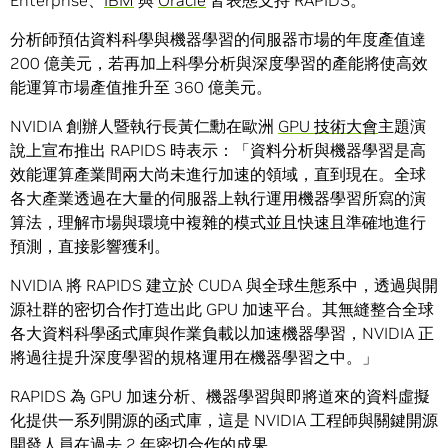
Enterprise、
IBM
與
Oracle
皆表態支持 RAPIDS。
分析師預估資料科學與機器學習的伺服器市場的年度產值達
200 億美元，若再加上科學分析與深度學習的產能將使高效
能運算市場產值推升至 360 億美元。
NVIDIA 創辦人暨執行長黃仁勳在歐洲
GPU 技術大會
主題演
說上宣布推出 RAPIDS 時表示：「資料分析與機器學習是高
效能運算產業間兩大尚未進行加速的領域，直到現在。全球
各大產業透過在大量的伺服器上執行運用機器學習所寫的演
算法，理解市場與環境中複雜的模式並且快速且準確地進行
預測，直接影響獲利。
NVIDIA 將 RAPIDS 建立於 CUDA 與全球生態系中，透過與開
源社群的密切合作打造出此 GPU 加速平台。其無縫整合全球
各大資料科學函式庫與作業負載以加速機器學習，NVIDIA 正
將過往提升深度學習的規格運用在機器學習之中。」
RAPIDS 為 GPU 加速分析、機器學習與即將道來的資料虛擬
化提供一系列開源的函式庫，這是 NVIDIA 工程師與關鍵開源
開發人員在過去 2 年密切合作的成果。