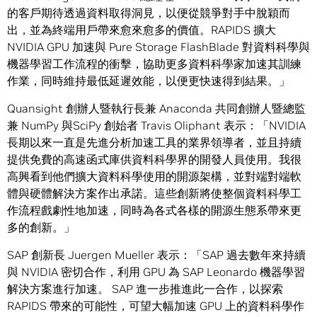
的客戶期待透過資料取得洞見，以便從競爭對手中脫穎而
出，並為終端用戶帶來愈來愈多的價值。RAPIDS 擴大
NVIDIA GPU 加速與 Pure Storage FlashBlade 對資料科學與
機器學習工作流程的衝擊，協助更多資料科學家加速其訓練
作業，同時維持最低延遲效能，以便更快速得到結果。」
Quansight 創辦人暨執行長兼 Anaconda 共同創辦人暨總監
兼 NumPy 與SciPy 創始者 Travis Oliphant 表示：「NVIDIA
長期以來一直是先進分析加速工具的業界領導者，並且持續
提供免費的高速函式庫供資料科學界的開發人員使用。我很
高興看到他們擴大資料科學使用的開源架構，並對端對端軟
體與硬體解決方案作出承諾。這些創新將使整個資料科學工
作流程戲劇性地加速，同時為各式各樣的開源生態系帶來更
多的創新。」
SAP 創新長 Juergen Mueller 表示：「SAP 過去數年來持續
與 NVIDIA 密切合作，利用 GPU 為 SAP Leonardo 機器學習
解決方案進行加速。 SAP 進一步推進此一合作，以探索
RAPIDS 帶來的可能性，可望大幅加速 GPU 上的資料科學作