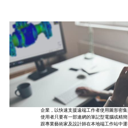
Share
一時間全球多數人們突然開始在家上班，IT 
擬工作站的雲端服務供應商可以幫助他們解
許多知識工作者可以輕鬆適應這種遠端工作
等產業，還有從事科學視覺化工作的人來說
可謂一大考驗。
部分 IT 團隊可以通過在本地託管的
Quadr
GPU 資源來支援遠端工作者。NVIDIA 其
增加到 500 個，以幫助在本地端擁有 GP
Amazon Web Services
與
Google Cloud
等
企業，以快速支援遠端工作者使用圖形密集
使用者只要有一部連網的筆記型電腦或精簡
跟專業藝術家及設計師在本地端工作站中運行的