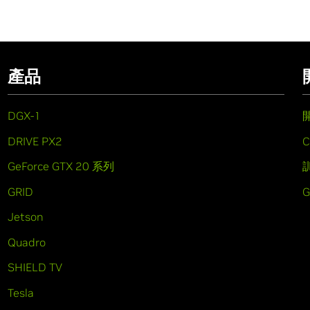
產品
DGX-1
DRIVE PX2
C
GeForce GTX 20 系列
GRID
Jetson
Quadro
SHIELD TV
Tesla