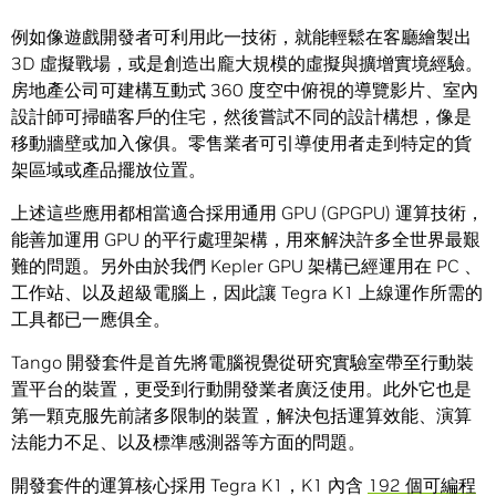
例如像遊戲開發者可利用此一技術，就能輕鬆在客廳繪製出
3D 虛擬戰場，或是創造出龐大規模的虛擬與擴增實境經驗。
房地產公司可建構互動式 360 度空中俯視的導覽影片、室內
設計師可掃瞄客戶的住宅，然後嘗試不同的設計構想，像是
移動牆壁或加入傢俱。零售業者可引導使用者走到特定的貨
架區域或產品擺放位置。
上述這些應用都相當適合採用通用 GPU (GPGPU) 運算技術，
能善加運用 GPU 的平行處理架構，用來解決許多全世界最艱
難的問題。另外由於我們 Kepler GPU 架構已經運用在 PC 、
工作站、以及超級電腦上，因此讓 Tegra K1 上線運作所需的
工具都已一應俱全。
Tango 開發套件是首先將電腦視覺從研究實驗室帶至行動裝
置平台的裝置，更受到行動開發業者廣泛使用。此外它也是
第一顆克服先前諸多限制的裝置，解決包括運算效能、演算
法能力不足、以及標準感測器等方面的問題。
開發套件的運算核心採用 Tegra K1，K1 內含
192 個可編程