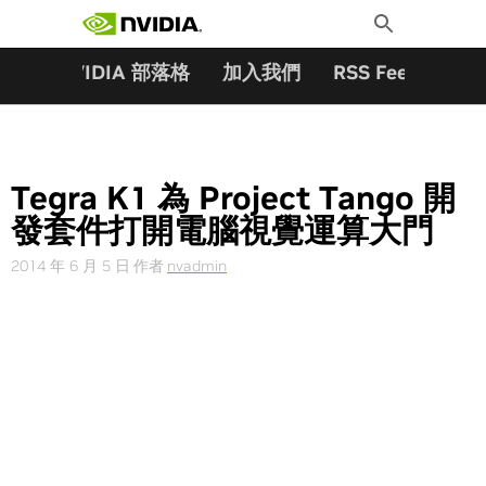
搜尋關鍵字:
Skip
Toggle
to
Search
content
夥伴
NVIDIA 部落格
加入我們
RSS Feeds
訂
Tegra K1 為 Project Tango 開
發套件打開電腦視覺運算大門
2014 年 6 月 5 日
作者
nvadmin