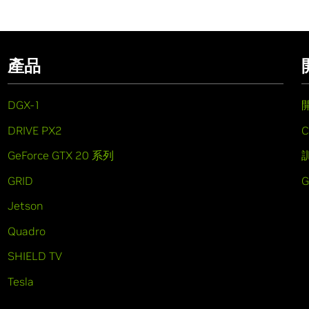
產品
DGX-1
DRIVE PX2
C
GeForce GTX 20 系列
GRID
Jetson
Quadro
SHIELD TV
Tesla