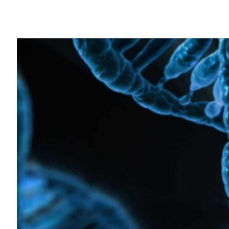
Share
Oxford Nanopore 那台採用 NVI
物學方面的研究有突破性的發展。
在非洲廣袤的鐵紅色土地上，木薯是逾八億
著重要的角色。
兩種由粉蝨傳播的病毒侵害木薯時，將對農
現病原體，而是在懷疑植物是否染病之際，
不過 DNA 資訊可以幫助農民辨識植物上