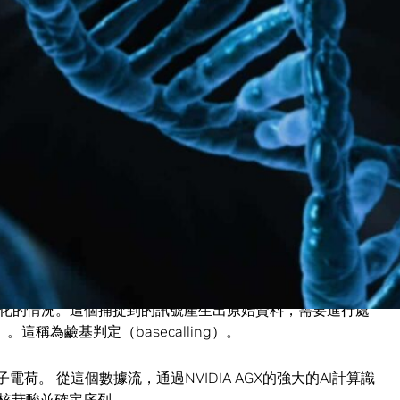
hnologies
，使用自家的攜帶式低成本即時 DNA 和 RNA 定序
。MinION 連接
剛推出
搭載 NVIDIA AGX 的 MinIT 手持式人
地裡）也能即時進行序列分析。
定序儀，而功能強大的 MinIT 是完美搭配它的裝置。資料從我們
 這般的 GPU 技術便成為我們能即時進行 DNA 定序的核
anghera 說。
T，許多科學家致力於發展醫療保健方面的用途，像是快速辨識
於植物或環境科學上，甚至將這項技術用於教學。
的孔洞、稱為「奈米孔」（nanopore）的微小離子電流。DNA
化的情況。這個捕捉到的訊號產生出原始資料，需要進行處
這稱為鹼基判定（basecalling）。
荷。 從這個數據流，通過NVIDIA AGX的強大的AI計算識
核苷酸並確定序列。