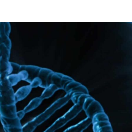
DIA AGX 之人工智慧超級電腦上的定序分析技術，讓科學家能輕鬆在生
人賴以維生的糧食，就跟亞洲的稻米與歐洲的小麥同樣扮演
民和消費者造成極大傷害。農民很難及時診斷木薯上是否出
不得已只能摧毀這些莊稼。
有著哪些病毒，並且據此採取適當行動。