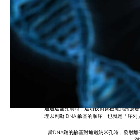
來自英國的新創公司
Oxford Nanopore Tec
儀 MinION，便能快速找出植物身上的病原體
工智慧超級電腦，無論身在何處（就算在田
「MinION 是全球唯一攜帶式即時 DNA 
的定序儀中流出的速度愈來愈快，像 NVIDIA
心。」Oxford Nanopore 執行長 Gordon S
現已有多個科學領域的科學家使用 MinI
傳染病、癌症或其它疾病。其他人則是專注
用於鹼基判定的人工智慧技術
Nanopore 的定序技術測量通過奈米大小
通過這些孔洞時，這項技術會檢測到訊號變
理以判斷 DNA 鹼基的順序，也就是「序列」。
當DNA鏈的鹼基對通過納米孔時，發射離子電
別