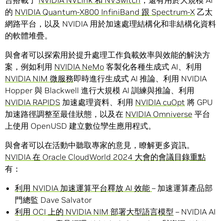
台搭載了
NVIDIA NVLink 和 NVSwitch
，還有用於大規模 AI
的
NVIDIA Quantum-X800 InfiniBand 跟 Spectrum-X
乙太
網路平台，以及 NVIDIA 用於加速處理結構化和非結構化資料
的軟體堆疊。
與會者可以探索用於提升處理工作負載效率與效能的解決方
案，例如利用
NVIDIA NeMo
客製化各種生成式 AI、利用
NVIDIA NIM 微服務
即時進行生成式 AI 推論、利用 NVIDIA
Hopper 與 Blackwell 進行大規模 AI 訓練與推論、利用
NVIDIA RAPIDS
加速處理資料、利用
NVIDIA cuOpt
將 GPU
加速路徑調整至最佳狀態，以及在
NVIDIA Omniverse
平台
上使用 OpenUSD 建立數位孿生應用程式。
與會者可以在活動中聽取專家的意見，瞭解更多資訊。
NVIDIA 在 Oracle CloudWorld 2024 大會的會議目錄重點
有：
利用 NVIDIA 加速運算平台釋放 AI 效能
– 加速運算產品部
門總監 Dave Salvator
利用 OCI 上的 NVIDIA NIM 部署大型語言模型
– NVIDIA AI