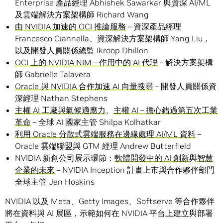
Enterprise 產品經理 Abhishek Sawarkar 與資深 AI/ML
及雲端解決方案架構師 Richard Wang
由 NVIDIA 加速的 OCI 推論服務
– 資深產品經理
Francesco Ciannella、資深解決方案架構師 Yang Liu，
以及開發人員關係總監 Ikroop Dhillon
OCI 上的 NVIDIA NIM – 作用中的 AI 代理
– 解決方案架構
師 Gabrielle Talavera
Oracle 與 NVIDIA 合作加速 AI 向量搜尋
– 開發人員關係資
深經理 Nathan Stephens
主權 AI 工廠與氣候適應力
、
主權 AI – 擔心錯過第五次工業
革命
– 全球 AI 國家主管 Shilpa Kolhatkar
利用 Oracle 分散式雲端服務在邊緣處理 AI/ML 資料
–
Oracle 雲端聯盟與 GTM 經理 Andrew Butterfield
NVIDIA 新創公司展示環節：
軟體開發中的 AI 創新
與
智慧
企業的未來
– NVIDIA Inception 計畫上市與合作夥伴部門
全球主管 Jen Hoskins
NVIDIA 以及 Meta、Getty Images、Softserve 等合作夥伴
將在資料與 AI 展區，示範如何在 NVIDIA 平台上建立與部署