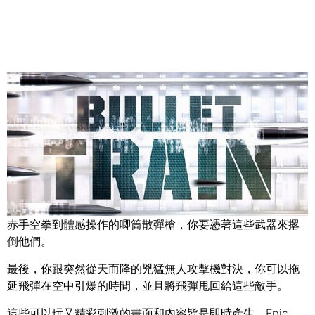
Share
火車車門向兩側滑開，一大群全副武裝的對手在等著你。從
赤手空拳到體感操作的唧筒散彈槍，你要憑著這些武器來撂
倒他們。
最後，你跟突然從天而降的兇猛無人攻擊機對決，你可以拖
延飛彈在空中引爆的時間，並且將飛彈甩回給這些敵手。
這些可以玩又精彩刺激的畫面和內容皆是即時產生，Epic