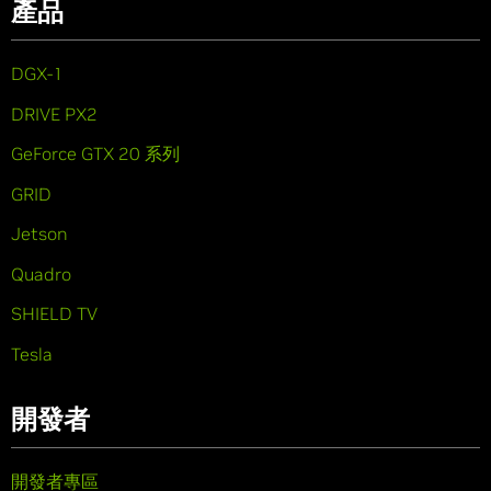
產品
DGX-1
DRIVE PX2
GeForce GTX 20 系列
GRID
Jetson
Quadro
SHIELD TV
Tesla
開發者
開發者專區