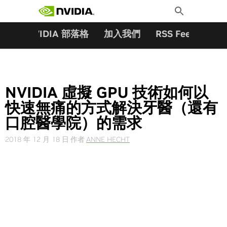
搜尋關鍵字:
Skip
Toggle
to
Search
content
夥伴
NVIDIA 部落格
加入我們
RSS Feeds
訂
NVIDIA 虛擬 GPU 技術如何以
快速無痛的方式解決牙醫（還有
口腔醫學院）的需求
2018 年 12 月 18 日
作者
ANNE HECHT