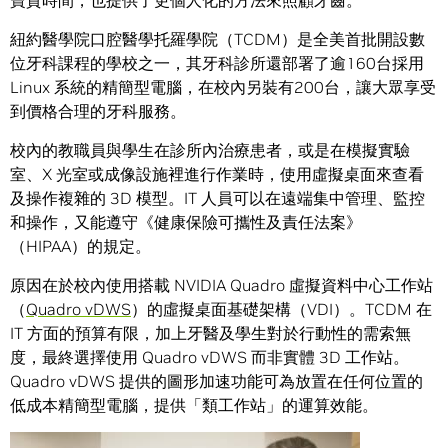
寶貴時間，也提供了更個人化的方法來照顧牙齒。
紐約醫學院口腔醫學托羅學院（TCDM）是全美首批開設數
位牙科課程的學校之一，其牙科診所還部署了逾160台採用
Linux 系統的精簡型電腦，在校內另裝有200台，讓大眾享受
到價格合理的牙科服務。
校內的教職員與學生在診所內治療患者，或是在模擬實驗
室、X 光室或成像設施裡進行作業時，使用虛擬桌面來查看
及操作複雜的 3D 模型。IT 人員可以在遠端集中管理、監控
和操作，又能遵守《健康保險可攜性及責任法案》
（HIPAA）的規定。
原因在於校內使用搭載 NVIDIA Quadro 虛擬資料中心工作站
（
Quadro vDWS
）的虛擬桌面基礎架構（VDI）。TCDM 在
IT 方面的預算有限，加上牙醫及學生對於行動性的需索無
度，最終選擇使用 Quadro vDWS 而非實體 3D 工作站。
Quadro vDWS 提供的圖形加速功能可為放置在任何位置的
低成本精簡型電腦，提供「類工作站」的運算效能。