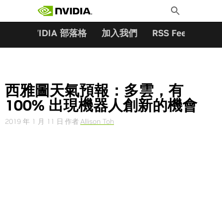
搜尋關鍵字:
Skip
Toggle
to
Search
content
夥伴
NVIDIA 部落格
加入我們
RSS Feeds
訂
西雅圖天氣預報：多雲，有
100% 出現機器人創新的機會
2019 年 1 月 11 日
作者
Allison Toh