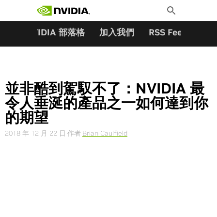
搜尋關鍵字:
Skip
Toggle
to
Search
content
夥伴
NVIDIA 部落格
加入我們
RSS Feeds
訂
並非酷到駕馭不了：NVIDIA 最
令人垂涎的產品之一如何達到你
的期望
2018 年 12 月 22 日
作者
Brian Caulfield