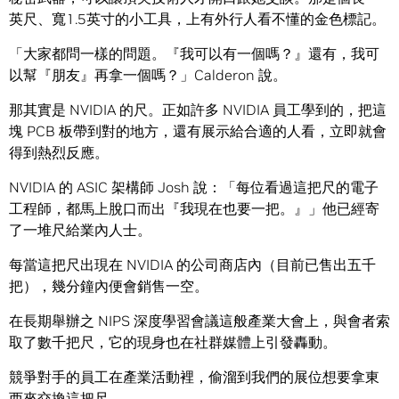
英尺、寬1.5英寸的小工具，上有外行人看不懂的金色標記。
「大家都問一樣的問題。『我可以有一個嗎？』還有，我可
以幫『朋友』再拿一個嗎？」Calderon 說。
那其實是 NVIDIA 的尺。正如許多 NVIDIA 員工學到的，把這
塊 PCB 板帶到對的地方，還有展示給合適的人看，立即就會
得到熱烈反應。
NVIDIA 的 ASIC 架構師 Josh 說：「每位看過這把尺的電子
工程師，都馬上脫口而出『我現在也要一把。』」他已經寄
了一堆尺給業內人士。
每當這把尺出現在 NVIDIA 的公司商店內（目前已售出五千
把），幾分鐘內便會銷售一空。
在長期舉辦之 NIPS 深度學習會議這般產業大會上，與會者索
取了數千把尺，它的現身也在社群媒體上引發轟動。
競爭對手的員工在產業活動裡，偷溜到我們的展位想要拿東
西來交換這把尺。