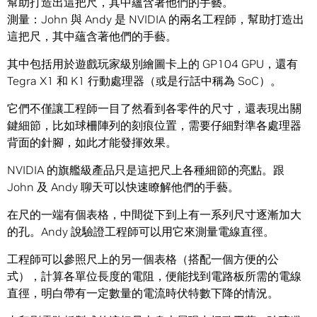
幫助打造出這把尺，其中蘊含著他們的手藝。
測量：John 與 Andy 是 NVIDIA 的兩名工程師，幫助打造出
這把尺，其中蘊含著他們的手藝。
其中包括用於遊戲玩家級別繪圖卡上的 GP104 GPU，還有
Tegra X1 和 K1 行動處理器（或是行話中稱為 SoC）。
它們不僅讓工程師一目了然看到各零件的尺寸，還表現出關
鍵細節，比如球柵陣列的刻痕位置，需要仔細對準各處理器
背面的針腳，如此才能發揮效果。
NVIDIA 的旗艦級產品只是這把尺上各種細節的亮點。跟
John 及 Andy 聊天可以快速瞭解他們的手藝。
在尺的一端有個表格，中間從下到上有一系列尺寸逐漸加大
的孔。Andy 說驗證工程師可以用它來測量電線直徑。
工程師可以參照尺上的另一個表格（搭配一個方便的公
式），計算各單位長度的電阻，便能找到電路板所需的電線
直徑，明白帶有一定數量的電流時伏特數下降的情況。