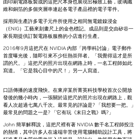
由印刷電路板製成的這把尺本身也展現出極致工藝，玻璃纖
維和銅箔的多個夾層串連起各電子產品裡的電子零件。
採用與生產許多電子元件所使用之相同無電鍍鎳浸金
（ENIG）工藝來刻畫尺上的金色標記。成品則是交由矽谷一
家長期提供訂製電路板服務的小店進行生產。
2016年9月這把尺在 NVIDIA 內部「跨學科討論」電子郵件
首度曝光後，隨即引來不少狂熱崇拜者。「我覺得這才是所
謂的尺。」這把尺的照片出現在網路上時，一名工程師如此
寫道。「它是我心目中的尺！」另一人寫道。
口語傳播的速度飛快。在東岸某所菁英科技學校首次公開放
發後的幾小時內，一張關於這把尺的照片出現在網路上，觀
看人次超過七萬八千次。最常見的評論是? 「我想要一把。」
最常見的問題之一是? 「它有玩《末日之戰》嗎?」
John 簡單解釋說，這把尺裡有著 NVIDIA 數千名工程師投注
的熱情，其中許多人在遠端辛苦使用電腦輔助設計工具，將