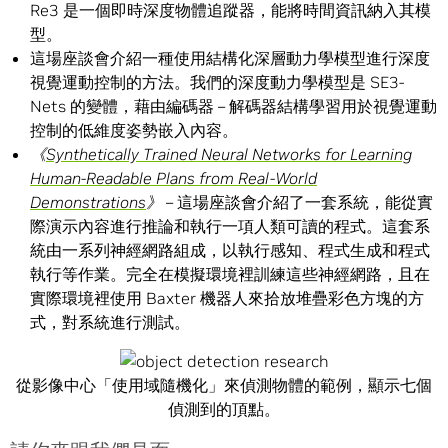
Re3 是一個即時深度物體追蹤器，能將時間資訊納入其模
型。
這場座談會介紹一種使用結構化深層動力學模型進行深度
視覺運動控制的方法。我們的深度動力學模型是 SE3-
Nets 的變體，藉由編碼器 – 解碼器結構學習用於視覺運動
控制的低維度姿勢嵌入內容。
《
Synthetically Trained Neural Networks for Learning
Human-Readable Plans from Real-World
Demonstrations
》
– 這場座談會介紹了一套系統，能從實
際演示內容進行推論和執行一項人類可讀的程式。這套系
統由一系列神經網路組成，以執行感知、程式生成和程式
執行等作業。完全在模擬環境裡訓練這些神經網路，且在
實際環境裡使用 Baxter 機器人來拾放堆疊彩色方塊的方
式，對系統進行測試。
從影像中心「使用域隨機化」來偵測物體的範例，顯示七個
偵測到的頂點。