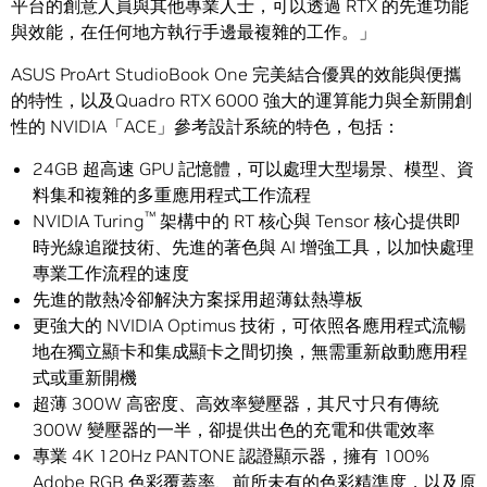
平台的創意人員與其他專業人士，可以透過 RTX 的先進功能
與效能，在任何地方執行手邊最複雜的工作。」
ASUS ProArt StudioBook One 完美結合優異的效能與便攜
的特性，以及Quadro RTX 6000 強大的運算能力與全新開創
性的 NVIDIA「ACE」參考設計系統的特色，包括：
24GB 超高速 GPU 記憶體，可以處理大型場景、模型、資
料集和複雜的多重應用程式工作流程
™
NVIDIA Turing
架構中的 RT 核心與 Tensor 核心提供即
時光線追蹤技術、先進的著色與 AI 增強工具，以加快處理
專業工作流程的速度
先進的散熱冷卻解決方案採用超薄鈦熱導板
更強大的 NVIDIA Optimus 技術，可依照各應用程式流暢
地在獨立顯卡和集成顯卡之間切換，無需重新啟動應用程
式或重新開機
超薄 300W 高密度、高效率變壓器，其尺寸只有傳統
300W 變壓器的一半，卻提供出色的充電和供電效率
專業 4K 120Hz PANTONE 認證顯示器，擁有 100%
Adobe RGB 色彩覆蓋率、前所未有的色彩精準度，以及原