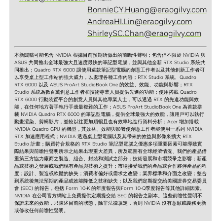
BonnieCY.Huang@eraogilvy.com
AndreaHI.Lin@eraogilvy.com
ShirleySC.Chan@eraogilvy.com
本新聞稿可能包含 NVIDIA 根據目前預期所做出的前瞻性聲明；包含但不限於 NVIDIA 與
ASUS 共同推出全球最強大且速度最快的筆記型電腦，並與其他全新 RTX Studio 系統共
同推出；Quadro RTX 6000 讓使用這款筆記型電腦的創意工作者以及其他創新工作者可
以享受桌上型工作站的強大威力，以處理各種工作內容；RTX Studio 系統、Quadro
RTX 6000 以及 ASUS ProArt StudioBook One 的效益、效能、功能與影響；RTX
Studio 系統為數百萬創意工作者和技術專業人員提供先進的功能；使用搭載 Quadro
RTX 6000 行動裝置平台的創意人員與其他專業人士，可以透過 RTX 的先進功能與效
能，在任何地方著手執行手邊最複雜的工作；ASUS ProArt StudioBook One 為首款搭
載 NVIDIA Quadro RTX 6000 的筆記型電腦，提供全球最強大的效能，讓用戶可以執行
動畫渲染、剪輯影片，並較以往更加順暢且也有效率地進行資料分析；Acer 增加搭載
NVIDIA Quadro GPU 的機型，其效益、效能與影響使創意工作者能使用一系列 NVIDIA
RTX 加速應用程式；NVIDIA 透過桌上型電腦以及其帶來的效益與影像來擴大 RTX
Studio 計畫；購買符合規格的 RTX Studio 筆記型電腦之優惠多項重要因素可能導致實
際結果與前瞻性聲明所示之結果出現重大差異，所及範圍有全球經濟情況、我們的產品借
重第三方協力廠商之製造、組合、封裝和測試之部分；技術發展和市場競爭之影響；新產
品或技術之發展或我們現有產品與技術之提升；市場接受我們的產品或合作夥伴產品的程
度；設計、製造或軟體的缺失；消費者偏好或需求之改變；業界標準和介面之改變；整合
到系統後無法預期的產品或效能降低之技術缺失；以及我們定期提交給美國證券交易委員
會 (SEC) 的報告，包括 Form 10-K 的年度報告與Form 10-Q季度報告等其他詳細因素。
NVIDIA 在公司官方網站上免費提供定期提交給 SEC 的報告之副本。這些前瞻性聲明不
保證未來的效能，只陳述目前的狀態，除非法律規定，否則 NVIDIA 沒有意願或義務更新
或修改任何前瞻性聲明。