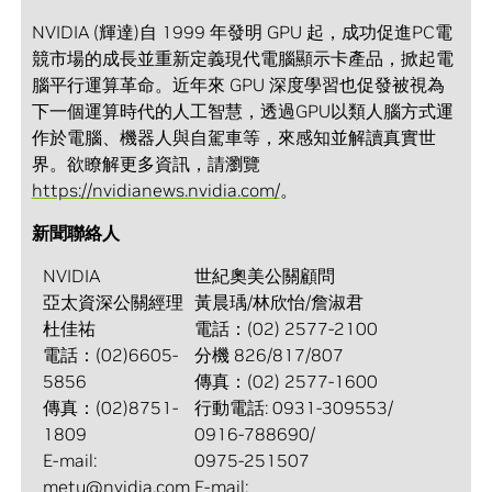
NVIDIA (輝達)自 1999 年發明 GPU 起，成功促進PC電
競市場的成長並重新定義現代電腦顯示卡產品，掀起電
腦平行運算革命。近年來 GPU 深度學習也促發被視為
下一個運算時代的人工智慧，透過GPU以類人腦方式運
作於電腦、機器人與自駕車等，來感知並解讀真實世
界。欲瞭解更多資訊，請瀏覽
https://nvidianews.nvidia.com/
。
新聞聯絡人
NVIDIA
世紀奧美公關顧問
亞太資深公關經理
黃晨瑀/林欣怡/詹淑君
杜佳祐
電話：(02) 2577-2100
電話：(02)6605-
分機 826/817/807
5856
傳真：(02) 2577-1600
傳真：(02)8751-
行動電話: 0931-309553/
1809
0916-788690/
E-mail:
0975-251507
metu@nvidia.com
E-mail: