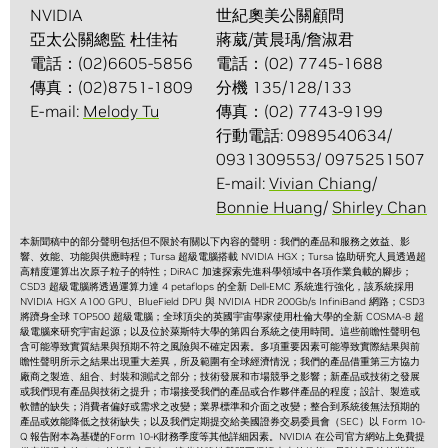
NVIDIA
世紀奧美公關顧問
亞太公關總監 杜佳祐
蔣葳/黃晨瑀/詹淑君
電話：(02)6605-5856
電話：(02) 7745-1688
傳真：(02)8751-1809
分機 135/128/133
E-mail:
Melody Tu
傳真：(02) 7743-9199
行動電話: 0989540634/
0931309553/ 0975251507
E-mail:
Vivian Chiang
/
Bonnie Huang
/
Shirley Chan
本新聞稿中的部分聲明包括但不限於有關以下內容的聲明：我們的產品和服務之效益、影
響、效能、功能與供應時程；Tursa 超級電腦搭載 NVIDIA HGX；Tursa 協助研究人員透過超
高精度運算出次原子粒子的特性；DiRAC 加速探索先進科學領域中各項作業負載的腳步；
CSD3 超級電腦將透過運算力達 4 petaflops 的全新 Dell-EMC 系統進行強化，該系統採用
NVIDIA HGX A100 GPU、BlueField DPU 與 NVIDIA HDR 200Gb/s InfiniBand 網路；CSD3
將躋身全球 TOP500 超級電腦；全球頂尖的英國宇宙學家使用杜倫大學的全新 COSMA-8 超
級電腦來研究宇宙起源；以及位於萊斯特大學的第四台系統之使用時間。這些前瞻性聲明包
含可能導致實質結果與預期不符之風險與不確定因素。多項重要因素可能導致實際結果與前
瞻性聲明所示之結果出現重大差異，所及範圍有全球經濟情況；我們的產品借重第三方協力
廠商之製造、組合、封裝和測試之部分；技術發展和市場競爭之影響；新產品或技術之發展
或我們現有產品與技術之提升；市場接受我們的產品或合作夥伴產品的程度；設計、製造或
軟體的缺失；消費者偏好或需求之改變；業界標準和介面之改變；整合到系統後無法預期的
產品或效能降低之技術缺失；以及我們定期提交給美國證券交易委員會（SEC）以 Form 10-
Q 報告附本為基礎的Form 10-K財務季度等其他詳細因素。NVIDIA 在公司官方網站上免費提