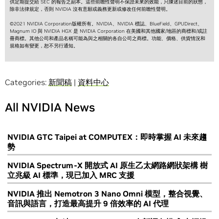
供定期提交給 SEC 的報告之副本。這些前瞻性聲明不保證未來的效能，只陳述目前的狀態，
除非法律規定，否則 NVIDIA 沒有意願或義務更新或修改任何前瞻性聲明。
©2021 NVIDIA Corporation版權所有。NVIDIA、NVIDIA 標誌、BlueField、GPUDirect、
Magnum IO 與 NVIDIA HGX 是 NVIDIA Corporation 在美國和其他國家/地區的商標和/或註
冊商標。其他公司和產品名稱可能為與之相關的各自公司之商標。功能、價格、供貨情況和
規格如有變更，恕不另行通知。
Categories:
新聞稿
|
資料中心
All NVIDIA News
NVIDIA GTC Taipei at COMPUTEX：即時掌握 AI 未來趨
勢
NVIDIA Spectrum-X 開放式 AI 原生乙太網路網狀架構 樹
立兆級 AI 標準，現已加入 MRC 支援
NVIDIA 推出 Nemotron 3 Nano Omni 模型，整合視覺、
音訊與語言，打造最高提升 9 倍效率的 AI 代理