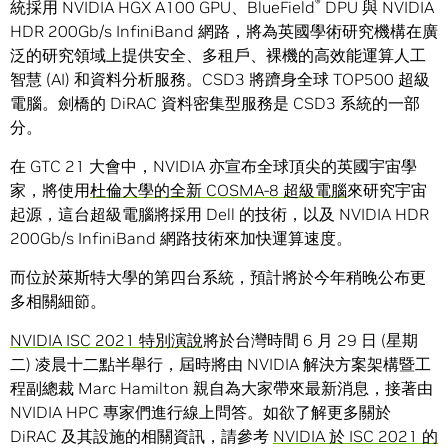
®
統採用 NVIDIA HGX A100 GPU、BlueField
DPU 與 NVIDIA
HDR 200Gb/s InfiniBand 網路，將為英國學術研究機構在廣
泛的研究領域上提供安全、多租戶、裸機的高效能運算人工
智慧 (AI) 和資料分析服務。CSD3 將躋身全球 TOP500 超級
電腦。劍橋的 DiRAC 資料密集型服務是 CSD3 系統的一部
分。
在 GTC 21 大會中，NVIDIA 亦宣布全球頂尖的英國宇宙學
家，將使用
杜倫大學的全新 COSMA-8 超級電腦
來研究宇宙
起源，這台超級電腦將採用 Dell 的技術，以及 NVIDIA HDR
200Gb/s InfiniBand 網路技術來加快運算速度。
而位於萊斯特大學的第四台系統，預計將於今年稍晚公布更
多相關細節。
NVIDIA ISC 2021 特別演說
將於台灣時間 6 月 29 日 (星期
二) 凌晨十二點半舉行，屆時將由 NVIDIA 解決方案架構暨工
程副總裁 Marc Hamilton 親自為大家帶來最新消息，接著由
NVIDIA HPC 專家們進行線上問答。如欲了解更多關於
DiRAC 及其設施的相關資訊，請參考
NVIDIA 於 ISC 2021 的