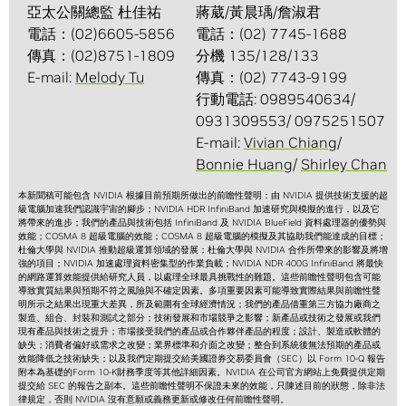
亞太公關總監 杜佳祐
蔣葳/黃晨瑀/詹淑君
電話：(02)6605-5856
電話：(02) 7745-1688
傳真：(02)8751-1809
分機 135/128/133
E-mail:
Melody Tu
傳真：(02) 7743-9199
行動電話: 0989540634/
0931309553/ 0975251507
E-mail:
Vivian Chiang
/
Bonnie Huang
/
Shirley Chan
本新聞稿可能包含 NVIDIA 根據目前預期所做出的前瞻性聲明：由 NVIDIA 提供技術支援的超
級電腦加速我們認識宇宙的腳步；NVIDIA HDR InfiniBand 加速研究與模擬的進行，以及它
將帶來的進步；我們的產品與技術包括 InfiniBand 及 NVIDIA BlueField 資料處理器的優勢與
效能；COSMA 8 超級電腦的效能；COSMA 8 超級電腦的模擬及其協助我們能達成的目標；
杜倫大學與 NVIDIA 推動超級運算領域的發展；杜倫大學與 NVIDIA 合作所帶來的影響及將增
強的項目；NVIDIA 加速處理資料密集型的作業負載；NVIDIA NDR 400G InfiniBand 將最快
的網路運算效能提供給研究人員，以處理全球最具挑戰性的難題。這些前瞻性聲明包含可能
導致實質結果與預期不符之風險與不確定因素。多項重要因素可能導致實際結果與前瞻性聲
明所示之結果出現重大差異，所及範圍有全球經濟情況；我們的產品借重第三方協力廠商之
製造、組合、封裝和測試之部分；技術發展和市場競爭之影響；新產品或技術之發展或我們
現有產品與技術之提升；市場接受我們的產品或合作夥伴產品的程度；設計、製造或軟體的
缺失；消費者偏好或需求之改變；業界標準和介面之改變；整合到系統後無法預期的產品或
效能降低之技術缺失；以及我們定期提交給美國證券交易委員會（SEC）以 Form 10-Q 報告
附本為基礎的Form 10-K財務季度等其他詳細因素。NVIDIA 在公司官方網站上免費提供定期
提交給 SEC 的報告之副本。這些前瞻性聲明不保證未來的效能，只陳述目前的狀態，除非法
律規定，否則 NVIDIA 沒有意願或義務更新或修改任何前瞻性聲明。