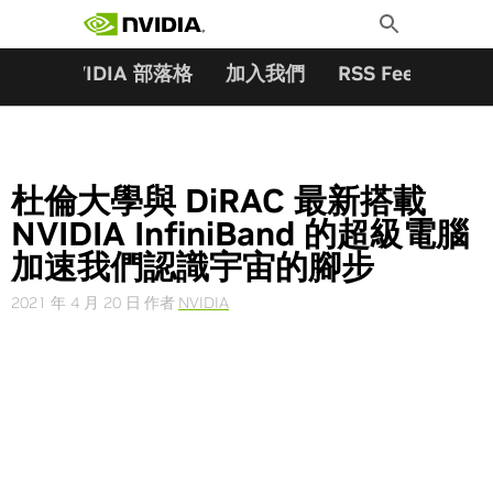
搜尋關鍵字:
Skip
Toggle
to
Search
content
夥伴
NVIDIA 部落格
加入我們
RSS Feeds
訂
杜倫大學與 DiRAC 最新搭載
NVIDIA InfiniBand 的超級電腦
加速我們認識宇宙的腳步
2021 年 4 月 20 日
作者
NVIDIA