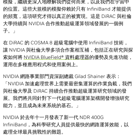
模擬，繼續更深入地瞭解我們從何而來，以及我們在宇宙中
的位置。這些大規模的模擬仰賴於只有 InfiniBand 才能提供
的頻寬，這項研究才得以真正的被實現。這是 DiRAC 與杜倫
大學持續與 NVIDIA 合作推動超級運算領域發展的一個例
子。」
在 DiRAC 的 COSMA 8 超級電腦中使用 InfiniBand 技術，
讓 NVIDIA 與杜倫大學多項合作案相互補，包括正在研究與探
索如何將
NVIDIA
BlueField
®
資料處理器
的優勢及先進功能，
運用在多種應用程式和使用案例上。
NVIDIA 網路事業部門資深副總裁 Gilad Shainer 表示：
「NVIDIA 加速處理世界上需要最密集運算的作業負載，我們
與杜倫大學及 DiRAC 持續合作推動超級運算研究領域的發
展。我們將共同針對下一代超級電腦運算架構開發增強研究
能力，並且成為未來系統的基石。」
NVIDIA 於去年十一月發表了新一代 NDR 400G
InfiniBand，為科學研究人員提供最快的網路運算效能，以
處理全球最具挑戰性的難題。