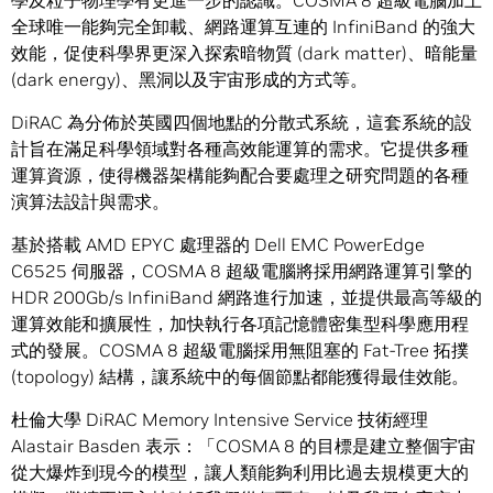
學及粒子物理學有更進一步的認識。COSMA 8 超級電腦加上
全球唯一能夠完全卸載、網路運算互連的 InfiniBand 的強大
效能，促使科學界更深入探索暗物質 (dark matter)、暗能量
(dark energy)、黑洞以及宇宙形成的方式等。
DiRAC 為分佈於英國四個地點的分散式系統，這套系統的設
計旨在滿足科學領域對各種高效能運算的需求。它提供多種
運算資源，使得機器架構能夠配合要處理之研究問題的各種
演算法設計與需求。
基於搭載 AMD EPYC 處理器的 Dell EMC PowerEdge
C6525 伺服器，COSMA 8 超級電腦將採用網路運算引擎的
HDR 200Gb/s InfiniBand 網路進行加速，並提供最高等級的
運算效能和擴展性，加快執行各項記憶體密集型科學應用程
式的發展。COSMA 8 超級電腦採用無阻塞的 Fat-Tree 拓撲
(topology) 結構，讓系統中的每個節點都能獲得最佳效能。
杜倫大學 DiRAC Memory Intensive Service 技術經理
Alastair Basden 表示：「COSMA 8 的目標是建立整個宇宙
從大爆炸到現今的模型，讓人類能夠利用比過去規模更大的