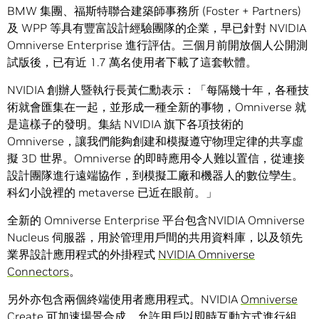
BMW 集團、福斯特聯合建築師事務所 (Foster + Partners)
及 WPP 等具有豐富設計經驗團隊的企業，早已針對 NVIDIA
Omniverse Enterprise 進行評估。三個月前開放個人公開測
試版後，已有近 1.7 萬名使用者下載了這套軟體。
NVIDIA 創辦人暨執行長黃仁勳表示：「每隔幾十年，各種技
術就會匯集在一起，並形成一種全新的事物，Omniverse 就
是這樣子的發明。集結 NVIDIA 旗下各項技術的
Omniverse，讓我們能夠創建和模擬遵守物理定律的共享虛
擬 3D 世界。Omniverse 的即時應用令人難以置信，從連接
設計團隊進行遠端協作，到模擬工廠和機器人的數位孿生。
科幻小說裡的 metaverse 已近在眼前。」
全新的 Omniverse Enterprise 平台包含NVIDIA Omniverse
Nucleus 伺服器，用於管理用戶間的共用資料庫，以及領先
業界設計應用程式的外掛程式
NVIDIA
Omniverse
Connectors
。
另外亦包含兩個終端使用者應用程式。NVIDIA
Omniverse
Create
可加速場景合成，允許用戶以即時互動方式進行組