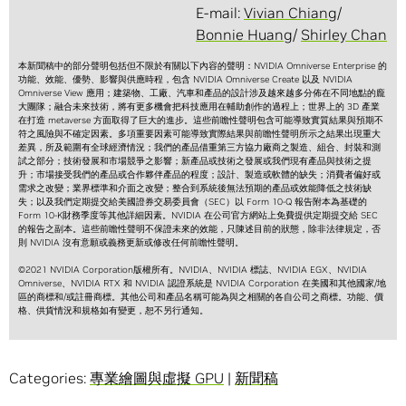
E-mail:
Vivian Chiang
/
Bonnie Huang
/
Shirley Chan
本新聞稿中的部分聲明包括但不限於有關以下內容的聲明：NVIDIA Omniverse Enterprise 的
功能、效能、優勢、影響與供應時程，包含 NVIDIA Omniverse Create 以及 NVIDIA
Omniverse View 應用；建築物、工廠、汽車和產品的設計涉及越來越多分佈在不同地點的龐
大團隊；融合未來技術，將有更多機會把科技應用在輔助創作的過程上；世界上的 3D 產業
在打造 metaverse 方面取得了巨大的進步。這些前瞻性聲明包含可能導致實質結果與預期不
符之風險與不確定因素。多項重要因素可能導致實際結果與前瞻性聲明所示之結果出現重大
差異，所及範圍有全球經濟情況；我們的產品借重第三方協力廠商之製造、組合、封裝和測
試之部分；技術發展和市場競爭之影響；新產品或技術之發展或我們現有產品與技術之提
升；市場接受我們的產品或合作夥伴產品的程度；設計、製造或軟體的缺失；消費者偏好或
需求之改變；業界標準和介面之改變；整合到系統後無法預期的產品或效能降低之技術缺
失；以及我們定期提交給美國證券交易委員會（SEC）以 Form 10-Q 報告附本為基礎的
Form 10-K財務季度等其他詳細因素。NVIDIA 在公司官方網站上免費提供定期提交給 SEC
的報告之副本。這些前瞻性聲明不保證未來的效能，只陳述目前的狀態，除非法律規定，否
則 NVIDIA 沒有意願或義務更新或修改任何前瞻性聲明。
©2021 NVIDIA Corporation版權所有。NVIDIA、NVIDIA 標誌、NVIDIA EGX、NVIDIA
Omniverse、NVIDIA RTX 和 NVIDIA 認證系統是 NVIDIA Corporation 在美國和其他國家/地
區的商標和/或註冊商標。其他公司和產品名稱可能為與之相關的各自公司之商標。功能、價
格、供貨情況和規格如有變更，恕不另行通知。
Categories:
專業繪圖與虛擬 GPU
|
新聞稿