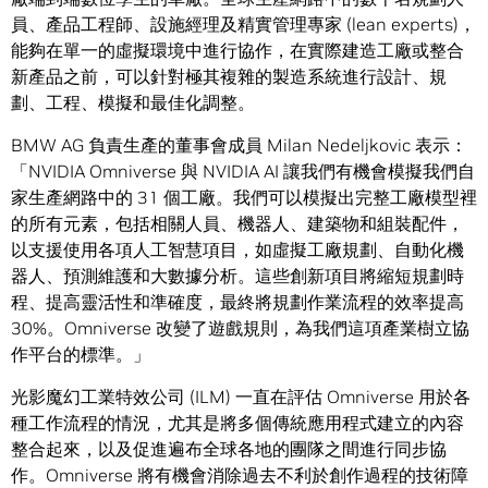
員、產品工程師、設施經理及精實管理專家 (lean experts)，
能夠在單一的虛擬環境中進行協作，在實際建造工廠或整合
新產品之前，可以針對極其複雜的製造系統進行設計、規
劃、工程、模擬和最佳化調整。
BMW AG 負責生產的董事會成員 Milan Nedeljkovic 表示：
「NVIDIA Omniverse 與 NVIDIA AI 讓我們有機會模擬我們自
家生產網路中的 31 個工廠。我們可以模擬出完整工廠模型裡
的所有元素，包括相關人員、機器人、建築物和組裝配件，
以支援使用各項人工智慧項目，如虛擬工廠規劃、自動化機
器人、預測維護和大數據分析。這些創新項目將縮短規劃時
程、提高靈活性和準確度，最終將規劃作業流程的效率提高
30%。Omniverse 改變了遊戲規則，為我們這項產業樹立協
作平台的標準。」
光影魔幻工業特效公司 (ILM) 一直在評估 Omniverse 用於各
種工作流程的情況，尤其是將多個傳統應用程式建立的內容
整合起來，以及促進遍布全球各地的團隊之間進行同步協
作。Omniverse 將有機會消除過去不利於創作過程的技術障