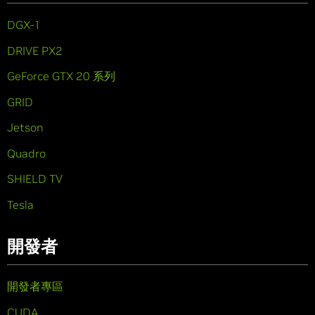
DGX-1
DRIVE PX2
GeForce GTX 20 系列
GRID
Jetson
Quadro
SHIELD TV
Tesla
開發者
開發者專區
CUDA