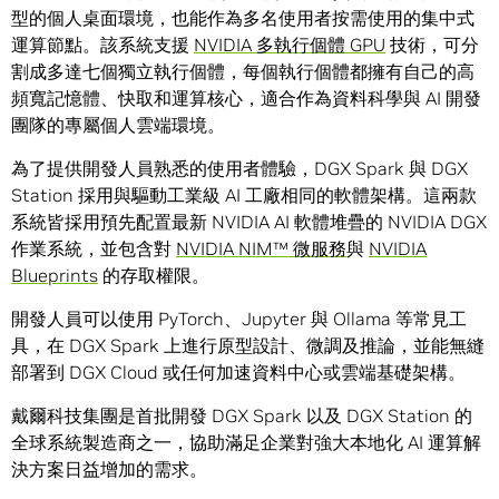
型的個人桌面環境，也能作為多名使用者按需使用的集中式
運算節點。該系統支援
NVIDIA 多執行個體 GPU
技術，可分
割成多達七個獨立執行個體，每個執行個體都擁有自己的高
頻寬記憶體、快取和運算核心，適合作為資料科學與 AI 開發
團隊的專屬個人雲端環境。
為了提供開發人員熟悉的使用者體驗，DGX Spark 與 DGX
Station 採用與驅動工業級 AI 工廠相同的軟體架構。這兩款
系統皆採用預先配置最新 NVIDIA AI 軟體堆疊的 NVIDIA DGX
作業系統，並包含對
NVIDIA NIM™ 微服務
與
NVIDIA
Blueprints
的存取權限。
開發人員可以使用 PyTorch、Jupyter 與 Ollama 等常見工
具，在 DGX Spark 上進行原型設計、微調及推論，並能無縫
部署到 DGX Cloud 或任何加速資料中心或雲端基礎架構。
戴爾科技集團是首批開發 DGX Spark 以及 DGX Station 的
全球系統製造商之一，協助滿足企業對強大本地化 AI 運算解
決方案日益增加的需求。