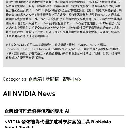
前瞻性聲明所示之結果出現重大差異，所及範圍有全球經濟情況；NVIDIA 的產品借重第三方
協力廠商之製造、組合、封裝和測試；技術發展和市場競爭之影響；發展新產品與技術或強
化現有的產品及技術；NVIDIA 或合作廠商的產品的市場接受度；設計、製造或軟體缺陷；消
費者偏好或需求之改變；業界標準和介面之改變；整合到系統後無法預期的 NVIDIA 產品或
效能降低之技術缺失，以及 NVIDIA 定期提交給美國證券交易委員會（SEC）報告中的其他詳
細因素，包含但不限於 Form10-K 的年度報告和 Form10-Q 的季度報告。NVIDIA 在公司官
方網站上免費提供定期提交給SEC的報告之副本。這些前瞻性聲明不保證未來的效能，只陳
述目前的狀態。除非法律規定，否則 NVIDIA 沒有意願或義務因為新資訊、未來事件或其他
理由而更新或修改任何前瞻性聲明。
©本文為NVIDIA 公司 2025版權所有，並保留所有權利。NVIDIA、NVIDIA 標誌、
ConnectX、DGX、DGX Station 及 NVIDIA NIM 是NVIDIA 公司在美國及其他地區的商標及
（或）註冊商標。所有其他公司及產品名稱乃為所屬個別公司之商標。功能、訂價、出貨時
程和規格之變更不會另行通知。
Categories:
企業端
|
新聞稿
|
資料中心
All NVIDIA News
企業如何打造值得信賴的專用 AI
NVIDIA 發佈能為代理加速科學探索的工具 BioNeMo
Agent Toolkit