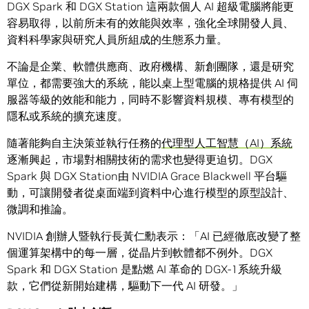
DGX Spark 和 DGX Station 這兩款個人 AI 超級電腦將能更
容易取得，以前所未有的效能與效率，強化全球開發人員、
資料科學家與研究人員所組成的生態系力量。
不論是企業、軟體供應商、政府機構、新創團隊，還是研究
單位，都需要強大的系統，能以桌上型電腦的規格提供 AI 伺
服器等級的效能和能力，同時不影響資料規模、專有模型的
隱私或系統的擴充速度。
隨著能夠自主決策並執行任務的
代理型人工智慧（AI）系統
逐漸興起，市場對相關技術的需求也變得更迫切。DGX
Spark 與 DGX Station由 NVIDIA Grace Blackwell 平台驅
動，可讓開發者從桌面端到資料中心進行模型的原型設計、
微調和推論。
NVIDIA 創辦人暨執行長黃仁勳表示：「AI 已經徹底改變了整
個運算架構中的每一層，從晶片到軟體都不例外。DGX
Spark 和 DGX Station 是點燃 AI 革命的 DGX-1系統升級
款，它們從新開始建構，驅動下一代 AI 研發。」