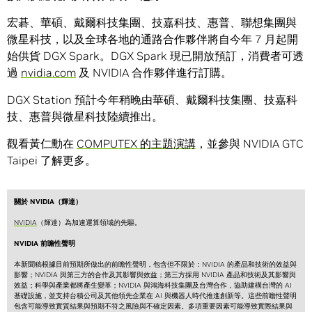
宏碁、華碩、戴爾科技集團、技嘉科技、惠普、聯想集團與
微星科技，以及全球各地的通路合作夥伴將自今年 7 月起開
始供貨 DGX Spark。DGX Spark 現已開放預訂，消費者可透
過
nvidia.com
及 NVIDIA 合作夥伴進行訂購。
DGX Station 預計今年稍晚由華碩、戴爾科技集團、技嘉科
技、惠普與微星科技陸續推出。
觀看黃仁勳在
COMPUTEX 的主題演講
，並參與 NVIDIA GTC
Taipei 了解更多。
關於 NVIDIA（輝達）
NVIDIA
（輝達）為加速運算領域的先驅。
NVIDIA
前瞻性聲明
本新聞稿根據目前預期所做出的前瞻性聲明，包含但不限於：NVIDIA 的產品和技術的效益與
影響；NVIDIA 與第三方的合作及其影響與效益；第三方採用 NVIDIA 產品和技術及其影響與
效益；科學與產業都將產生變革；NVIDIA 與鴻海科技集團及台灣合作，協助建構台灣的 AI
基礎設施，並支持台積公司及其他領先企業在 AI 與機器人時代推進創新等。這些前瞻性聲明
包含可能導致實質結果與預期不符之風險與不確定因素。多項重要因素可能導致實際結果與