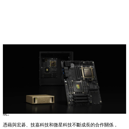
Share
【
2025
年
5
月
19
日，台北訊】
NVIDIA 今日宣布台灣多家頂
尖系統製造商將打造 NVIDIA
DGX Spark
與
DGX Station
系
統。
憑藉與宏碁、技嘉科技和微星科技不斷成長的合作關係，