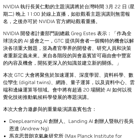
NVIDIA 執行長黃仁勳的主題演講將於台灣時間 3月 22 日 (星
期二) 晚上 11:00 於線上直播，如欲觀看主題演講則無需報
名，之後亦可於 NVIDIA 官方網站觀看重播。
NVIDIA 開發者計畫部門副總裁 Greg Estes 表示：「作為全
球頂尖的 AI 盛會之一，GTC 提供與會者一個獨特的機會以解
決各項重大難題，並為產官學界的開發者、研究人員和決策
者重新定義未來。來自各階段的與會嘉賓皆可藉由會中豐富
的內容及機會，開拓更深入的知識並建立新的關係。」
本次 GTC 大會將聚焦於加速運算、深度學習、資料科學、數
位孿生 (digital twins)、網路、量子運算，以及資料中心、雲
端和邊緣運算等領域。會中將有超過 20 場關於 AI 如何以視
覺化技術推動氣候科學發展的專題演講。
本次大會力邀參與的重量級演講嘉賓包含：
DeepLearning.AI 創辦人、Landing AI 創辦人暨執行長吳
恩達 (Andrew Ng)
馬克思普朗克氣象研究所 (Max Planck Institute for