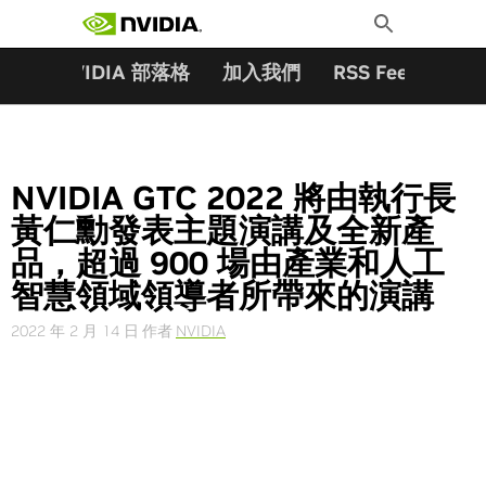
搜尋關鍵字:
Skip
Toggle
to
Search
content
夥伴
NVIDIA 部落格
加入我們
RSS Feeds
訂
NVIDIA GTC 2022 將由執行長
黃仁勳發表主題演講及全新產
品，超過 900 場由產業和人工
智慧領域領導者所帶來的演講
2022 年 2 月 14 日
作者
NVIDIA