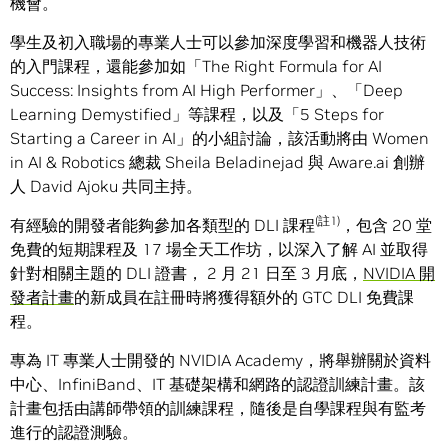
機會。
學生及初入職場的專業人士可以參加深度學習和機器人技術
的入門課程，還能參加如「The Right Formula for AI
Success: Insights from AI High Performer」、「Deep
Learning Demystified」等課程，以及「5 Steps for
Starting a Career in AI」的小組討論，該活動將由 Women
in AI & Robotics 總裁 Sheila Beladinejad 與 Aware.ai 創辦
人 David Ajoku 共同主持。
(
註
1)
有經驗的開發者能夠參加各類型的 DLI 課程
，包含 20 堂
免費的短期課程及 17 場全天工作坊，以深入了解 AI 並取得
針對相關主題的 DLI 證書， 2 月 21 日至 3 月底，
NVIDIA 開
發者計畫
的新成員在註冊時將獲得額外的 GTC DLI 免費課
程。
專為 IT 專業人士開發的 NVIDIA Academy，將舉辦關於資料
中心、InfiniBand、IT 基礎架構和網路的認證訓練計畫。該
計畫包括由講師帶領的訓練課程，隨後是自學課程與有監考
進行的認證測驗。