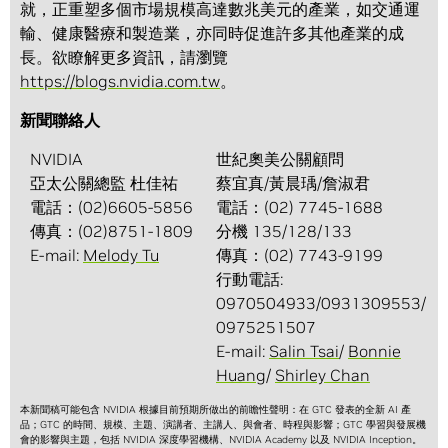
就，正重塑多個市場規模高達數兆美元的產業，如交通運
輸、健康醫療和製造業，亦同時促進許多其他產業的成
長。欲瞭解更多資訊，請瀏覽
https://blogs.nvidia.com.tw
。
新聞聯絡人
NVIDIA
世紀奧美公關顧問
亞太公關總監 杜佳祐
蔡宜真/黃晨瑀/詹淑君
電話：(02)6605-5856
電話：(02) 7745-1688
傳真：(02)8751-1809
分機 135/128/133
E-mail:
Melody Tu
傳真：(02) 7743-9199
行動電話:
0970504933/0931309553/
0975251507
E-mail:
Salin Tsai
/
Bonnie
Huang
/
Shirley Chan
本新聞稿可能包含 NVIDIA 根據目前預期所做出的前瞻性聲明：在 GTC 發表的全新 AI 產
品；GTC 的時間、規模、主題、演講者、主講人、與會者、時程與影響；GTC 學習與發展機
會的影響與主題，包括 NVIDIA 深度學習機構、NVIDIA Academy 以及 NVIDIA Inception。