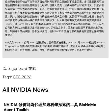
這些前瞻性聲明包含可能導致實質結果與預期不符之風險與不確定因素。多項重要因素可能
導致實際結果與前瞻性聲明所示之結果出現重大差異，所及範圍有全球經濟情況；我們的產
品借重第三方協力廠商之製造、組合、封裝和測試之部分；技術發展和市場競爭之影響；新
產品或技術之發展或我們現有產品與技術之提升；市場接受我們的產品或合作夥伴產品的程
度；設計、製造或軟體的缺失；消費者偏好或需求之改變；業界標準和介面之改變；整合到
系統後無法預期的產品或效能降低之技術缺失；以及我們定期提交給美國證券交易委員會
（SEC）以 Form 10-Q 報告附本為基礎的Form 10-K財務季度等其他詳細因素。NVIDIA 在
公司官方網站上免費提供定期提交給 SEC 的報告之副本。這些前瞻性聲明不保證未來的效
能，只陳述目前的狀態，除非法律規定，否則 NVIDIA 沒有意願或義務更新或修改任何前瞻
性聲明。
©本文為 NVIDIA 公司 2022 版權所有，並保留所有權利。NVIDIA 與 NVIDIA標誌是 NVIDIA
Corporation 在美國和其他國家/地區的商標和/或註冊商標。其他公司和產品名稱可能為與之
相關的各自公司之商標。功能、價格、供貨情況和規格如有變更，恕不另行通知。
Categories:
企業端
Tags:
GTC 2022
All NVIDIA News
NVIDIA 發佈能為代理加速科學探索的工具 BioNeMo
Agent Toolkit