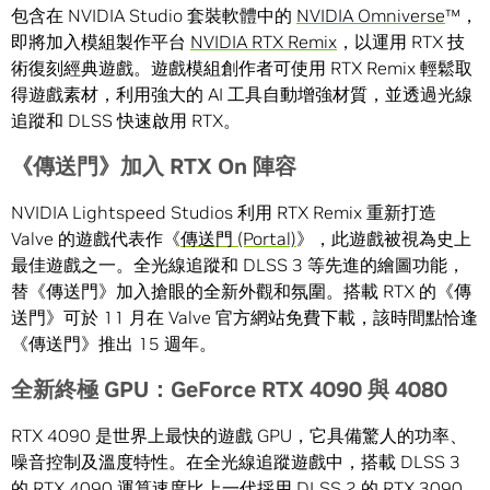
包含在 NVIDIA Studio 套裝軟體中的
NVIDIA Omniverse
™，
即將加入模組製作平台
NVIDIA RTX Remix
，以運用 RTX 技
術復刻經典遊戲。遊戲模組創作者可使用 RTX Remix 輕鬆取
得遊戲素材，利用強大的 AI 工具自動增強材質，並透過光線
追蹤和 DLSS 快速啟用 RTX。
《傳送門》加入
RTX On
陣容
NVIDIA Lightspeed Studios 利用 RTX Remix 重新打造
Valve 的遊戲代表作《
傳送門 (Portal)
》，此遊戲被視為史上
最佳遊戲之一。全光線追蹤和 DLSS 3 等先進的繪圖功能，
替《傳送門》加入搶眼的全新外觀和氛圍。搭載 RTX 的《傳
送門》可於 11 月在 Valve 官方網站免費下載，該時間點恰逢
《傳送門》推出 15 週年。
全新終極
GPU
：
GeForce RTX 4090
與
4080
RTX 4090 是世界上最快的遊戲 GPU，它具備驚人的功率、
噪音控制及溫度特性。在全光線追蹤遊戲中，搭載 DLSS 3
的 RTX 4090 運算速度比上一代採用 DLSS 2 的 RTX 3090