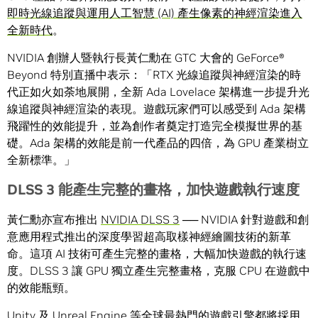
即時光線追蹤與運用人工智慧 (AI) 產生像素的神經渲染進入
全新時代
。
NVIDIA 創辦人暨執行長黃仁勳在 GTC 大會的 GeForce®
Beyond 特別直播中表示：「RTX 光線追蹤與神經渲染的時
代正如火如荼地展開，全新 Ada Lovelace 架構進一步提升光
線追蹤與神經渲染的表現。遊戲玩家們可以感受到 Ada 架構
飛躍性的效能提升，並為創作者奠定打造完全模擬世界的基
礎。Ada 架構的效能是前一代產品的四倍，為 GPU 產業樹立
全新標準。」
DLSS 3
能產生完整的畫格，加快遊戲執行速度
黃仁勳亦宣布推出
NVIDIA DLSS 3
── NVIDIA 針對遊戲和創
意應用程式推出的深度學習超高取樣神經繪圖技術的新革
命。這項 AI 技術可產生完整的畫格，大幅加快遊戲的執行速
度。DLSS 3 讓 GPU 獨立產生完整畫格，克服 CPU 在遊戲中
的效能瓶頸。
Unity 及 Unreal Engine 等全球最熱門的遊戲引擎都將採用