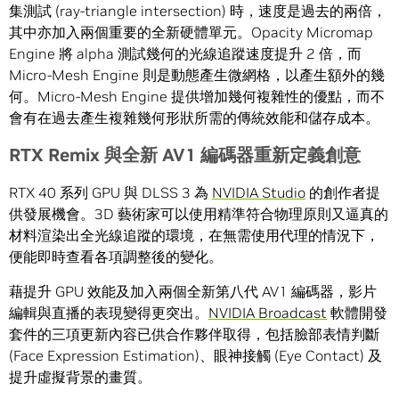
集測試 (ray-triangle intersection) 時，速度是過去的兩倍，
其中亦加入兩個重要的全新硬體單元。Opacity Micromap
Engine 將 alpha 測試幾何的光線追蹤速度提升 2 倍，而
Micro-Mesh Engine 則是動態產生微網格，以產生額外的幾
何。Micro-Mesh Engine 提供增加幾何複雜性的優點，而不
會有在過去產生複雜幾何形狀所需的傳統效能和儲存成本。
RTX Remix
與全新
AV1
編碼器重新定義創意
RTX 40 系列 GPU 與 DLSS 3 為
NVIDIA Studio
的創作者提
供發展機會。3D 藝術家可以使用精準符合物理原則又逼真的
材料渲染出全光線追蹤的環境，在無需使用代理的情況下，
便能即時查看各項調整後的變化。
藉提升 GPU 效能及加入兩個全新第八代 AV1 編碼器，影片
編輯與直播的表現變得更突出。
NVIDIA Broadcast
軟體開發
套件的三項更新內容已供合作夥伴取得，包括臉部表情判斷
(Face Expression Estimation)、眼神接觸 (Eye Contact) 及
提升虛擬背景的畫質。