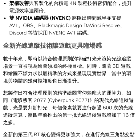
架構改善
與客製化的台積電 4N 製程技術密切配合，提升
電源效率達兩倍。
雙
NVIDIA
編碼器
(NVENC)
將匯出時間減半並支援
AV1。OBS、Blackmagic Design DaVinci Resolve、
Discord 等皆採用 NVENC AV1 編碼。
全新光線追蹤技術讓遊戲更具臨場感
數十年來，即時以符合物理原則的準確打光來渲染光線追蹤
場景一直被視為繪圖領域的終極目標。同時，隨著 3D 遊戲
和繪圖不斷力求以最精準的方式來呈現現實世界，當中的環
境與物體的幾何複雜度也日漸提升。
想製作出符合物理原則的精準繪圖需仰賴龐大的運算力。如
同《電馭叛客 2077 (Cyberpunk 2077)》的現代光線追蹤遊
戲，光是要判斷打光，每個像素就要進行超過 600 次的光線
追蹤運算，較四年前推出的第一批光線追蹤遊戲增加了 16 倍
之多。
全新的第三代 RT 核心變得更加強大，在進行光線三角點交點