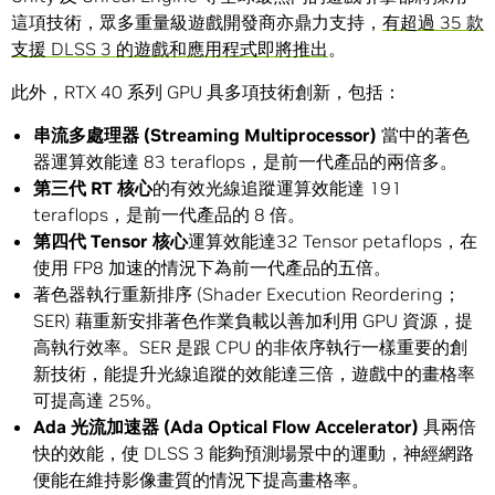
這項技術，眾多重量級遊戲開發商亦鼎力支持，
有超過 35 款
支援 DLSS 3 的遊戲和應用程式即將推出
。
此外，RTX 40 系列 GPU 具多項技術創新，包括：
串流多處理器
(Streaming Multiprocessor)
當中的著色
器運算效能達 83 teraflops，是前一代產品的兩倍多。
第三代
RT
核心
的有效光線追蹤運算效能達 191
teraflops，是前一代產品的 8 倍。
第四代
Tensor
核心
運算效能達32 Tensor petaflops，在
使用 FP8 加速的情況下為前一代產品的五倍。
著色器執行重新排序 (Shader Execution Reordering；
SER) 藉重新安排著色作業負載以善加利用 GPU 資源，提
高執行效率。SER 是跟 CPU 的非依序執行一樣重要的創
新技術，能提升光線追蹤的效能達三倍，遊戲中的畫格率
可提高達 25%。
Ada
光流加速器
(Ada Optical Flow Accelerator)
具兩倍
快的效能，使 DLSS 3 能夠預測場景中的運動，神經網路
便能在維持影像畫質的情況下提高畫格率。