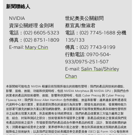
新聞聯絡人
NVIDIA
世紀奧美公關顧問
資深公關經理 金則琍
蔡宜真/詹淑君
電話：(02) 6605-5323
電話：(02) 7745-1688 分機
傳真：(02) 8751-1809
135/133
E-mail:
Mary Chin
傳真：(02) 7743-9199
行動電話: 0970-504-
933/0975-251-507
E-mail:
Salin Tsai
/
Shirley
Chan
本新聞稿可能包含 NVIDIA 根據目前預期所做出的前瞻性聲明：我們的產品與技術的優點、
影響、規格、效能、功能和供貨時程，包括 NVIDIA Morpheus 與 NVIDIA GPU；與我們合作
的業者的產品與技術優勢、效能、影響和供貨時程，包括 Cyber Precog 與 Cyber Precog
Flyaway Kit；我們與 Booz Allen Hamilton 合作的優點、效益和影響；越來越多資料透過現
代資料中心進行運算，更容易受到潛在的違規行為與攻擊；開發先進的技術、發展獨特能力
並部署可擴充的解決方案以實現網路優勢。多項重要因素可能導致實際結果與前瞻性聲明所
示之結果出現重大差異，所及範圍有全球經濟情況；我們的產品借重第三方協力廠商之製
造、組合、封裝和測試之部分；技術發展和市場競爭之影響；新產品或技術之發展或我們現
有產品與技術之提升；市場接受我們的產品或合作夥伴產品的程度；設計、製造或軟體的缺
失；消費者偏好或需求之改變；業界標準和介面之改變；整合到系統後無法預期的產品或效
能降低之技術缺失；以及我們定期提交給美國證券交易委員會 (SEC) 以 Form 10-Q 報告附本