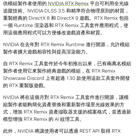
供模組製作者使用的
NVIDIA
RTX Remix
平台可利用全光線
追蹤技術、
NVIDIA DLSS 3.5
和精準符合物理原則的材質，
重製經典的
DirectX 8
和
DirectX 9
遊戲。
RTX Remix
包括
一個
R
untime
渲染器和
RTX Remix
工具套件應用程式，使
用這個應用程式可以方便修改遊戲資產和材質。
NVIDIA
在去年對
RTX Remix Runtime
進行開源，允許模組
製作者擴大遊戲相容性與提高渲染能力。
自
RTX Remix
工具套件於今年初推出以來，已有兩萬名模組
製作者使用它來製作經典遊戲的模組，在
RTX Remix
Showcase Discord
上有超過
130
款使用這款工具套件開發
的
RTX
重製版遊戲。
NVIDIA
將在這個月對
RTX Remix
工具套件進行開源，讓模
組製作者能夠簡化資產替換和重新製作場景光線效果的方
式，增加
RTX Remix
資產擷取器支援的檔案格式，並透過新
模型增強
RTX Remix
的
AI
紋理工具。
此外，
NVIDIA
將讓使用者可以透過
REST API
取得
RTX