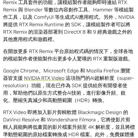
Remix
工具套件的功能，讓模組製作者能夠即時連結
RTX
Remix
與
Blender
等數位內容創作工具、
Hammer
等模組製
作工具，以及
ComfyUI
等生成式
AI
應用程式。另外，
NVIDIA
將提供
RTX Remix Runtime
的
SDK
，讓模組製作者可以將
RTX Remix
的渲染器部署到
DirectX 8
和
9
經典遊戲之外的
其他應用程式和遊戲裡。
在開放更多
RTX Remix
平台原始程式碼的情況下，全球各地
的模組製作者便能製作出更多令人驚嘆的
RTX
重製版遊戲。
Google Chrome、Microsoft Edge
和
Mozilla Firefox
瀏覽
器皆支援
NVIDIA
RTX Video
這項熱門的
AI
超解析度
（super-
resolution）
功能，現在已作為
SDK
提供給所有開發者使
用，幫助他們以原生方式整合
AI
技術，進行影像升頻、銳
化、壓縮失真減少和高動態範圍（
HDR
）轉換。
RTX Video
即將加入影片剪輯軟體
Blackmagic Design
的
DaVinci Resolve
和
Wondershare Filmora
，它將使影片剪
輯人員能夠將低畫質的影片檔案升頻至
4K
解析度，並且將標
準動態範圍的原始檔案轉換成
HDR
檔案。此外，免費媒體播