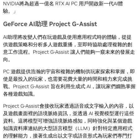
NVIDIA
將為超過一億名
RTX AI PC
用戶開啟新一代
AI
體
驗。」
GeForce AI
助理
Project G-Assist
AI
助理將改變人們在玩遊戲及使用應用程式時的體驗
，
從提
供遊戲策略和分析多人遊戲重播，至即時協助處理複雜的創
意工作流程。
Project G-Assist
讓人們能夠一窺未來的發展走
向。
PC
遊戲提供浩瀚的宇宙和複雜的機制供玩家探索和掌握
，
即
使是最投入的玩家，也需要花費大量的時間和精力來完成挑
戰
。
Project G-Assist
旨在利用生成式
AI
，讓玩家們嫺熟掌握
各種遊戲知識。
Project G-Assist
會接收玩家透過語音或文字輸入的內容，以
及遊戲畫面裡的語境脈絡資訊，並透過
AI
視覺模型運行這些
資料。這將模型可增強語境脈絡感知
，
同時強化與某個遊戲
知識資料庫連結的大型語言模型（
LLM）
針對特定應用程式
的理解能力，接著生成出以文字或語音形式為玩家們專門打