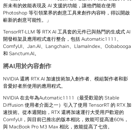
所未有的效能表現及
AI
支援的功能，讓他們能在使用
Photoshop
等引領業界的創意工具來創作內容時
，
得以開啟
嶄新的創意可能性。」
TensorRT-LLM
等
RTX AI
工具套的元件已與熱門的生成式
AI
開發框架及應用程式進行整合，包括
Automatic1111、
ComfyUI、Jan.AI、Langchain、LlamaIndex、Oobabooga
和
Sanctum.AI。
將
AI
用於內容創作
NVIDIA
還將
RTX AI
加速技術加入創作者、模組製作者和影
音愛好者所使用的應用程式。
NVIDIA
在去年為
Automatic1111
（最受歡迎的
Stable
Diffusion
使用者介面之一）引入了使用
TensorRT
的
RTX
加
速技術。從本週開始，
RTX
還將加速運行大受用戶歡迎的
ComfyUI
，與目前已推出的版本相比，效能可提高達
60%
，
與
MacBook Pro M3 Max
相比，效能提高了七倍。