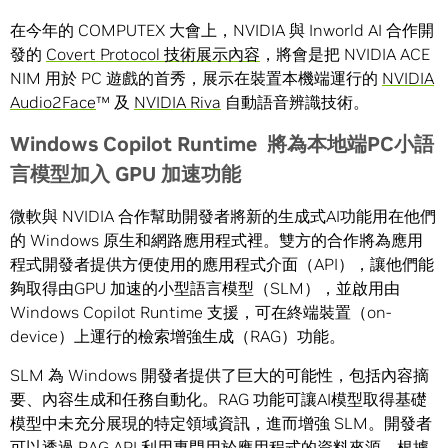
在今年的
COMPUTEX
大會上，
NVIDIA
與
Inworld AI
合作開
發的
Covert Protocol
技術展示內容
，將會是把
NVIDIA ACE
NIM
用於
PC
遊戲的首秀
，
展示在裝置本機端運行的
NVIDIA
Audio2Face
™
及
NVIDIA Riva
自動語音辨識技術。
Windows Copilot Runtime
將為本地端
PC
小語
言模型加入
GPU
加速功能
微軟與
NVIDIA
合作幫助開發者將新的生成式
AI
功能用在他們
的
Windows
原生和網路應用程式裡。雙方的合作將為應用
程式開發者提供方便使用的應用程式介面（
API
），讓他們能
夠取得由
GPU
加速的小型語言模型（
SLM），
並啟用由
Windows Copilot Runtime
支援，可在終端裝置
（on-
device）
上運行的檢索增強生成
（RAG）
功能
。
SLM
為
Windows
開發者提供了巨大的可能性，包括內容摘
要、內容生成和任務自動化。
RAG
功能可讓
AI
模型取得基礎
模型中未充分展現的特定領域資訊，進而增強
SLM
。開發者
可以透過
RAG API
利用專門用於應用程式的資料來源，根據