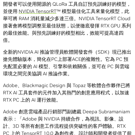
開發者可以使用開源的
QLoRa
工具自訂預先訓練好的模型，
並使用
NVIDIA TensorRT
™
模型最佳化工具來量化模型，此
舉可將
RAM
消耗量減少多達三倍。
NVIDIA TensorRT Cloud
接著會將模型調整至最佳狀態，以便徹底發揮
RTX GPU
系列
的最佳效能。與預先訓練好的模型相比，效能可提高達四
倍。
全新的
NVIDIA AI
推論管理員
軟體開發套件（
SDK
）現已推出
搶先體驗版本，簡化在
PC
上部署
ACE
的複雜性。它為
PC
預
先配置必要的
AI
模型、引擎和依賴關係，並可在
PC
與雲端
環境之間完美協調
AI
推論作業
。
Adobe、Blackmagic Design
與
Topaz
等軟體合作夥伴已將
RTX AI
工具套件的元件加入其熱門的創意應用程式，以加速
RTX PC
上的
AI
運行效能。
Adobe
創意雲端產品行銷部門副總裁
Deepa Subramaniam
表示：「
Adobe
與
NVIDIA
持續合作，為視訊
、
影像、設
計、
3D
等所有創意工作流程提供突破性的客戶體驗。
RTX
PC
上的
TensorRT 10.0
為創作者、設計師和開發者提供了前