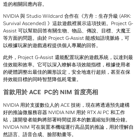
造的相關回應內容。
NVIDIA
與
Studio Wildcard
合作在《方舟：生存升級
(ARK:
Survival Ascended)
》這款遊戲裡展示這項技術。
Project G-
Assist
可以幫助回答有關生物、物品、傳說、目標、大魔王
等方面的問題。由於
Project G-Assist
能感知語境脈絡，可
以根據玩家的遊戲過程提供個人專屬的回答。
此外，
Project G-Assist
還能配置玩家的遊戲系統，以達到最
佳效能和效率。它可以深入瞭解各項效能指標，根據使用者
的硬體調整出最佳的圖形設定
，
安全地進行超頻，甚至在保
持效能目標的同時智慧降低耗電量。
首款用於
ACE PC
的
NIM
首度亮相
NVIDIA
用於支援數位人的
ACE
技術，現在將透過預先建構
好的推論微服務容器
NVIDIA NIM
用於
RTX AI PC
和工作
站，讓開發者能夠將部署時間從原本的數週縮短到幾分鐘。
NVIDIA NIM
可在裝置本機端運行高品質的推論，用於理解自
然語言、語音合成、臉部動畫等。