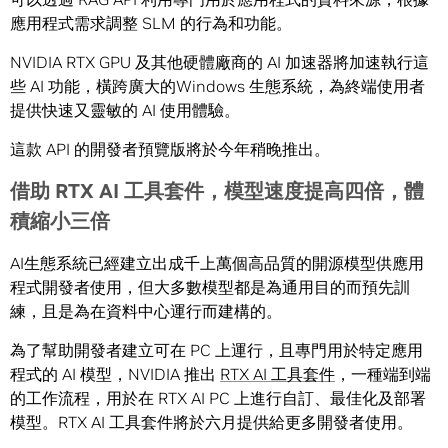
應用程式需求調整
SLM
的行為和功能。
NVIDIA RTX GPU
及其他硬體廠商的
AI
加速器將加速執行這
些
AI
功能，橫跨廣大的
Windows
生態系統，為終端使用者
提供快速又靈敏的
AI
使用體驗。
這款
API
的開發者預覽版將於今年稍晚推出。
借助
RTX AI
工具套件，模型速度提高四倍，體
積縮小三倍
AI
生態系統已經建立出成千上萬個高品質的開源模型供應用
程式開發者使用，但大多數模型都是為通用目的而預先訓
練，且是為在資料中心運行而建構的。
為了幫助開發者建立可在
PC
上運行，且專門用於特定應用
程式的
AI
模型，
NVIDIA
推出
RTX AI
工具套件
，
一種端到端
的工作流程，用於在
RTX AI PC
上進行自訂、最佳化及部署
模型。
RTX AI
工具套件將於六月提供給更多開發者使用
。