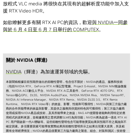
放程式
VLC media
將很快在其現有的超解析度功能中加入支
援
RTX Video HDR。
如欲瞭解更多有關
RTX AI PC
的資訊，歡迎
與
NVIDIA
一同參
與於
6
月
4
日至
6
月
7
日舉行的
COMPUTEX
。
關於 NVIDIA (輝達)
NVIDIA
（輝達）為加速運算領域的先驅。
本新聞稿根據目前預期所做出的前瞻性聲明，包含但不限於：NVIDIA的產品、服務和技術
（包括NVIDIA RTX、GeForce RTX AI筆記型電腦、Project G-Assist、NVIDIA NIM推論微服
務、NVIDIA ACE數位人平台、NVIDIA RTX AI工具套件、GeForce RTX 4070 GPU、RTX
Tensor核心GPU、DLSS、NVIDIA Audio2Face、NVIDIA NVIDIA Riva、 NVIDIA TensorRT、
NVIDIA AI Inference Manager、NVIDIA RTX Remix、NVIDIA DLSS 3.5、RTX Remix
Runtime、 NVIDIA RTX Video等）的效益、影響、性能和可獲得性；NVIDIA與第三方協力廠
商的合作所能帶來的效益與影響，其提供之服務與供貨的特色與可獲得性；第三方協力廠商
使用或採用NVIDIA產品或技術，及其所能帶來之效益；RAG API使開發者能夠利用特定於應
用程式的資料來源，並根據應用之需求調整SLM行為與功能；NVIDIA將為超過一億名 RTX AI
PC 用戶開啟新一代AI體驗等。這些前瞻性聲明包含可能導致實質結果與預期不符之風險與不
確定因素。多項重要因素可能導致實際結果與前瞻性聲明所示之結果出現重大差異，所及範
圍有全球經濟情況；NVIDIA的產品借重第三方協力廠商之製造、組合、封裝和測試；技術發