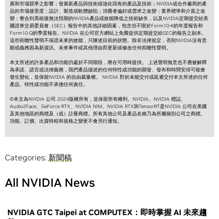
展和市場競爭之影響；發展新產品與技術或強化現有的產品及技術；NVIDIA或合作廠商的產
品的市場接受度；設計、製造或軟體缺陷；消費者偏好或需求之改變；業界標準和介面之改
變；整合到系統後無法預期的NVIDIA產品或效能降低之技術缺失，以及NVIDIA定期提交給美
國證券交易委員會（SEC）報告中的其他詳細因素，包含但不限於Form10-K的年度報告和
Form10-Q的季度報告。NVIDIA 在公司官方網站上免費提供定期提交給SEC的報告之副本。
這些前瞻性聲明不保證未來的效能，只陳述目前的狀態。除非法律規定，否則NVIDIA沒有意
願或義務因為新資訊、未來事件或其他理由而更新或修改任何前瞻性聲明。
本文所述的許多產品和功能仍處於不同階段，將在可用時提供。 上述聲明無意也不應被解釋
為承諾、諾言或法律義務，我們產品描述的任何特性或功能的開發、發布和時間安排可能會
發生變化，並保留NVIDIA 的自由裁量權。 NVIDIA 對於未能交付或延遲交付本文所述的任何
產品、特性或功能不承擔任何責任。
©本文為NVIDIA 公司 2024版權所有，並保留所有權利。NVIDIA、NVIDIA 標誌、
Audio2Face、GeForce RTX、NVIDIA NIM、NVIDIA RTX與TensorRT是NVIDIA 公司在美國
及其他地區的商標及（或）註冊商標。所有其他公司及產品名稱乃為所屬個別公司之商標。
功能、訂價、出貨時程和規格之變更不會另行通知。
Categories:
新聞稿
All NVIDIA News
NVIDIA GTC Taipei at COMPUTEX：即時掌握 AI 未來趨