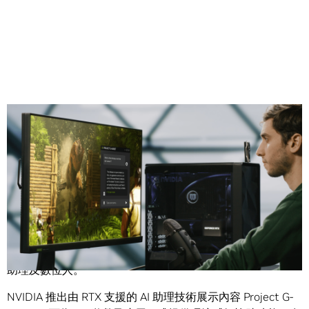
Share
NVIDIA
今日宣布推出全新
NVIDIA RTX
™
技術，用於支援在
新款
GeForce RTX
™
人工智慧
（AI）
筆記型電腦上運行的
AI
助理及數位人。
NVIDIA
推出由
RTX
支援的
AI
助理技術展示內容
Project G-