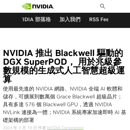
搜尋關鍵字:
Skip
Toggle
to
Search
content
夥伴
NVIDIA 部落格
加入我們
RSS Feeds
訂
NVIDIA 推出 Blackwell 驅動的
DGX SuperPOD， 用於兆級參
數規模的生成式人工智慧超級運
算
使用最先進的 NVIDIA 網路、NVIDIA 全端 AI 軟體和
儲存，可擴展到數萬個 Grace Blackwell 超級晶片；
具有多達 576 個 Blackwell GPU，透過 NVIDIA
NVLink 連接為一體；NVIDIA 系統專家加速即時 AI 基
礎架構的部署
2024 年 3 月 19 日
作者
NVIDIA Corporation