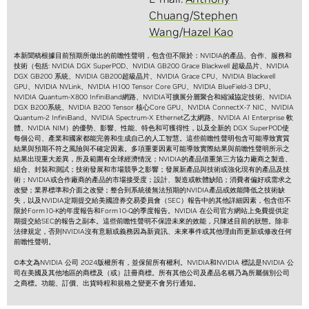
Chuang
/
Stephen
Wang
/
Hazel Kao
本新聞稿根據目前預期所做出的前瞻性聲明，包含但不限於：NVIDIA的產品、合作、服務和
技術（包括: NVIDIA DGX SuperPOD、NVIDIA GB200 Grace Blackwell 超級晶片、NVIDIA
DGX GB200 系統、NVIDIA GB200超級晶片、NVIDIA Grace CPU、NVIDIA Blackwell
GPU、NVIDIA NVLink、NVIDIA H100 Tensor Core GPU、NVIDIA BlueField-3 DPU、
NVIDIA Quantum-X800 InfiniBand網路、NVIDIA可擴展分層聚合和縮減協定技術、NVIDIA
DGX B200系統、NVIDIA B200 Tensor 核心Core GPU、NVIDIA ConnectX-7 NIC、NVIDIA
Quantum-2 InfiniBand、NVIDIA Spectrum-X Ethernet乙太網路、NVIDIA AI Enterprise 軟
體、NVIDIA NIM）的優勢、影響、性能、特色和可獲得性，以及全新的 DGX SuperPOD使
每個公司、產業和國家都能完善和生成自己的人工智慧。這些前瞻性聲明包含可能導致實質
結果與預期不符之風險與不確定因素。多項重要因素可能導致實際結果與前瞻性聲明所示之
結果出現重大差異，所及範圍有全球經濟情況；NVIDIA的產品借重第三方協力廠商之製造、
組合、封裝和測試；技術發展和市場競爭之影響；發展新產品與技術或強化現有的產品及技
術；NVIDIA或合作廠商的產品的市場接受度；設計、製造或軟體缺陷；消費者偏好或需求之
改變；業界標準和介面之改變；整合到系統後無法預期的NVIDIA產品或效能降低之技術缺
失，以及NVIDIA定期提交給美國證券交易委員會（SEC）報告中的其他詳細因素，包含但不
限於Form10-K的年度報告和Form10-Q的季度報告。NVIDIA 在公司官方網站上免費提供定
期提交給SEC的報告之副本。這些前瞻性聲明不保證未來的效能，只陳述目前的狀態。除非
法律規定，否則NVIDIA沒有意願或義務因為新資訊、未來事件或其他理由而更新或修改任何
前瞻性聲明。
©本文為NVIDIA 公司 2024版權所有，並保留所有權利。NVIDIA和NVIDIA 標誌是NVIDIA 公
司在美國及其他地區的商標及（或）註冊商標。所有其他公司及產品名稱乃為所屬個別公司
之商標。功能、訂價、出貨時程和規格之變更不會另行通知。