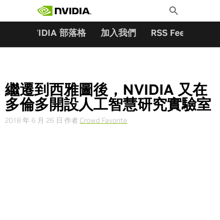
搜尋關鍵字:
Skip
Toggle
to
Search
content
夥伴
NVIDIA 部落格
加入我們
RSS Feeds
訂
繼遷到西雅圖後，NVIDIA 又在
多倫多開設人工智慧研究實驗室
2018 年 6 月 26 日
作者
Crowd Favorite